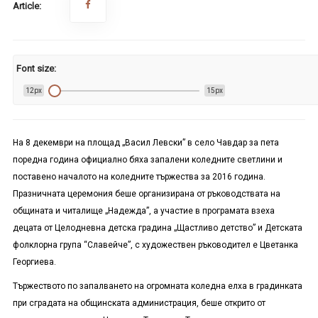
Article:
Font size:
12px
15px
На 8 декември на площад „Васил Левски” в село Чавдар за пета
поредна година официално бяха запалени коледните светлини и
поставено началото на коледните тържества за 2016 година.
Празничната церемония беше организирана от ръководствата на
общината и читалище „Надежда”, а участие в програмата взеха
децата от Целодневна детска градина „Щастливо детство” и Детската
фолклорна група
“
Славейче”, с художествен ръководител е Цветанка
Георгиева.
Тържеството по запалването на огромната коледна елха в градинката
при сградата на общинската администрация, беше открито от