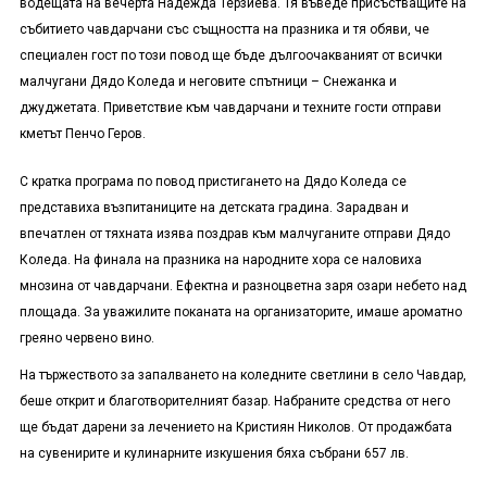
водещата на вечерта Надежда Терзиева. Тя в
ъ
веде присъстващите на
събитието чавдарчани със същността на празника и тя обяви, че
специален гост по този повод ще бъде дългоочакваният от всички
малчугани Дядо Коледа и неговите спътници – Снежанка и
джуджетата. Приветствие към чавдарчани и техните гости отправи
кметът Пенчо Геров.
С кратка програма по повод пристигането на Дядо Коледа се
представиха възпитаниците на детската градина. Зарадван и
впечатлен от тяхната изява поздрав към малчуганите отправи Дядо
Коледа. На финала на празника на народните хора се наловиха
мнозина от чавдарчани. Ефектна и разноцветна заря озари небето над
площада. За уважилите поканата на организаторите, имаше ароматно
греяно червено вино.
На тържеството за запалването на коледните светлини в село Чавдар,
беше открит и благотворителният базар. Набраните средства от него
ще бъдат дарени за лечението на Кристиян Николов. От продажбата
на сувенирите и кулинарните изкушения бяха събрани 657 лв.