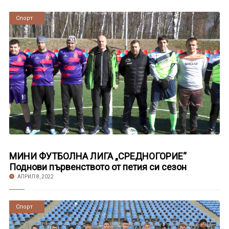
Новини
Спорт
МИНИ ФУТБОЛНА ЛИГА „СРЕДНОГОРИЕ“
Поднови първенството от петия си сезон
АПРИЛ 8, 2022
Новини
Спорт