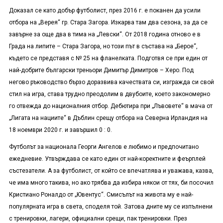
Доказал се като добър футболист, през 2016 г. е поканен да усили
отбора на „Верея“ гр. Стара Загора. Изкарва там два сезона, за да се
завърне за още два в тима на „Левски“. От 2018 година отново е в
Града на липите – Стара Загора, но този път в състава на „Берое“,
където се представя с № 25 на фланелката. Подготвя се при един от
най-добрите български треньори Димитър Димитров – Херо. Под
негово ръководство бързо доразвива качествата си, изгражда си свой
стил на игра, става трудно преодолим в двубоите, което закономерно
го отвежда до националния отбор. Дебютира при „Лъвовете“ в мача от
„Лигата на нациите“ в Дъблин срещу отбора на Северна Ирландия на
18 ноември 2020 г. и завършил 0 : 0.
Футболът за национала Георги Ангелов е любимо и предпочитано
ежедневие. Утвърждава се като един от най-коректните и феърплей
състезатели. А за футболист, от който се впечатлява и уважава, казва,
че има много такива, но ако трябва да избира някои от тях, би посочил
Кристиано Роналдо от „Ювентус“. Смисълът на живота му е най-
популярната игра в света, споделя той. Затова дните му се изпълнени
с тренировки, лагери, официални срещи, пак тренировки. През