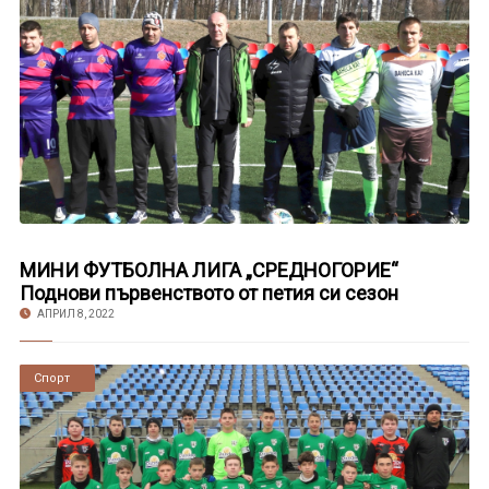
МИНИ ФУТБОЛНА ЛИГА „СРЕДНОГОРИЕ“
Поднови първенството от петия си сезон
АПРИЛ 8, 2022
Новини
Спорт