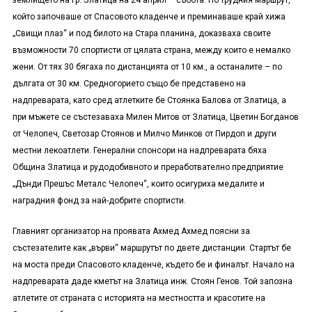
землището на гр. Златица на 24 април – събота. По трудния маршрут,
който започваше от Спасовото кладенче и преминаваше край хижа
„Свищи плаз“ и под билото на Стара планина, доказваха своите
възможности 70 спортисти от цялата страна, между които е немалко
жени. От тях 30 бягаха по дистанцията от 10 км., а останалите – по
дългата от 30 км. Средногорието също бе представено на
надпреварата, като сред атлетките бе Стоянка Балова от Златица, а
при мъжете се състезаваха Милен Митов от Златица, Цветин Богданов
от Челопеч, Светозар Стоянов и Милчо Минков от Пирдоп и други
местни лекоатлети. Генерални спонсори на надпреварата бяха
Община Златица и рудодобивното и преработвателно предприятие
„Дънди Прешъс Металс Челопеч“, които осигуриха медалите и
наградния фонд за най-добрите спортисти.
Главният организатор на проявата Ахмед Ахмед поясни за
състезателите как „върви“ маршрутът по двете дистанции. Стартът бе
на моста преди Спасовото кладенче, където бе и финалът. Начало на
надпреварата даде кметът на Златица инж. Стоян Генов. Той запозна
атлетите от страната с историята на местността и красотите на