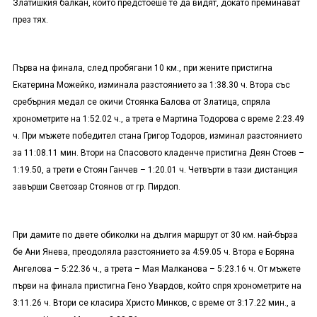
Златишкия балкан, които предстоеше те да видят, докато преминават
през тях.
Първа на финала, след пробягани 10 км., при жените пристигна
Екатерина Можейко, изминала разстоянието за 1:38.30 ч. Втора със
сребърния медал се окичи Стоянка Балова от Златица, спряла
хронометрите на 1:52.02 ч., а трета е Мартина Тодорова с време 2:23.49
ч. При мъжете победител стана Григор Тодоров, изминал разстоянието
за 11:08.11 мин. Втори на Спасовото кладенче пристигна Деян Стоев –
1:19.50, а трети е Стоян Ганчев – 1:20.01 ч. Четвърти в тази дистанция
завърши Светозар Стоянов от гр. Пирдоп.
При дамите по двете обиколки на дългия маршрут от 30 км. най-бърза
бе Ани Янева, преодоляла разстоянието за 4:59.05 ч. Втора е Боряна
Ангелова – 5:22.36 ч., а трета – Мая Малканова – 5:23.16 ч. От мъжете
първи на финала пристигна Гено Увардов, който спря хронометрите на
3:11.26 ч. Втори се класира Христо Минков, с време от 3:17.22 мин., а