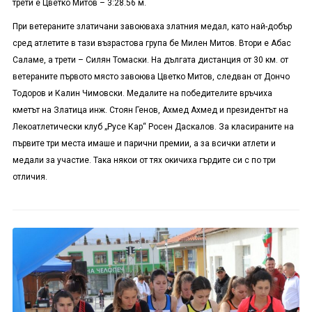
трети е Цветко Митов – 3:28.56 м.
При ветераните златичани завоюваха златния медал, като най-добър
сред атлетите в тази възрастова група бе Милен Митов. Втори е Абас
Саламе, а трети – Силян Томаски. На дългата дистанция от 30 км. от
ветераните първото място завоюва Цветко Митов, следван от Дончо
Тодоров и Калин Чимовски. Медалите на победителите връчиха
кметът на Златица инж. Стоян Генов, Ахмед Ахмед и президентът на
Лекоатлетически клуб „Русе Кар“ Росен Даскалов. За класираните на
първите три места имаше и парични премии, а за всички атлети и
медали за участие. Така някои от тях окичиха гърдите си с по три
отличия.