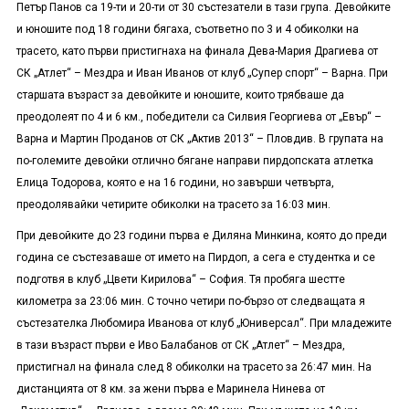
Петър Панов са 19-ти и 20-ти от 30 състезатели в тази група. Девойките
и юношите под 18 години бягаха, съответно по 3 и 4 обиколки на
трасето, като първи пристигнаха на финала Дева-Мария Драгиева от
СК „Атлет“ – Мездра и Иван Иванов от клуб „Супер спорт“ – Варна. При
старшата възраст за девойките и юношите, които трябваше да
преодолеят по 4 и 6 км., победители са Силвия Георгиева от „Евър“ –
Варна и Мартин Проданов от СК „Актив 2013“ – Пловдив. В групата на
по-големите девойки отлично бягане направи пирдопската атлетка
Елица Тодорова, която е на 16 години, но завърши четвърта,
преодолявайки четирите обиколки на трасето за 16:03 мин.
При девойките до 23 години първа е Диляна Минкина, която до преди
година се състезаваше от името на Пирдоп, а сега е студентка и се
подготвя в клуб „Цвети Кирилова“ – София. Тя пробяга шестте
километра за 23:06 мин. С точно четири по-бързо от следващата я
състезателка Любомира Иванова от клуб „Юниверсал“. При младежите
в тази възраст първи е Иво Балабанов от СК „Атлет“ – Мездра,
пристигнал на финала след 8 обиколки на трасето за 26:47 мин. На
дистанцията от 8 км. за жени първа е Маринела Нинева от