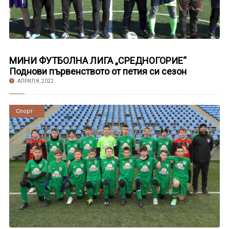
МИНИ ФУТБОЛНА ЛИГА „СРЕДНОГОРИЕ“
Поднови първенството от петия си сезон
АПРИЛ 8, 2022
Новини
Спорт