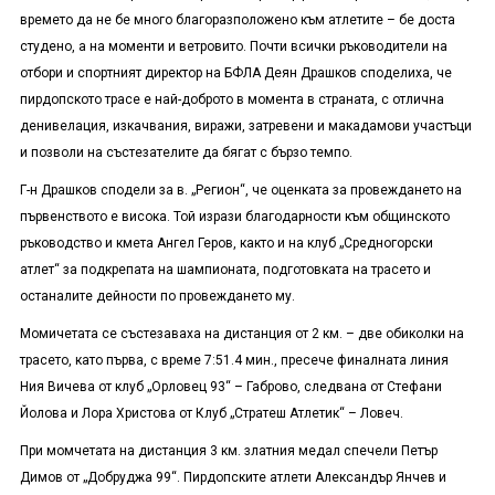
времето да не бе много благоразположено към атлетите – бе доста
студено, а на моменти и ветровито. Почти всички ръководители на
отбори и спортният директор на БФЛА Деян Драшков споделиха, че
пирдопското трасе е най-доброто в момента в страната, с отлична
денивелация, изкачвания, виражи, затревени и макадамови участъци
и позволи на състезателите да бягат с бързо темпо.
Г-н Драшков сподели за в. „Регион“, че оценката за провеждането на
първенството е висока. Той изрази благодарности към общинското
ръководство и кмета Ангел Геров, както и на клуб „Средногорски
атлет“ за подкрепата на шампионата, подготовката на трасето и
останалите дейности по провеждането му.
Момичетата се състезаваха на дистанция от 2 км. – две обиколки на
трасето, като първа, с време 7:51.4 мин., пресече финалната линия
Ния Вичева от клуб „Орловец 93“ – Габрово, следвана от Стефани
Йолова и Лора Христова от Клуб „Стратеш Атлетик“ – Ловеч.
При момчетата на дистанция 3 км. златния медал спечели Петър
Димов от „Добруджа 99“. Пирдопските атлети Александър Янчев и