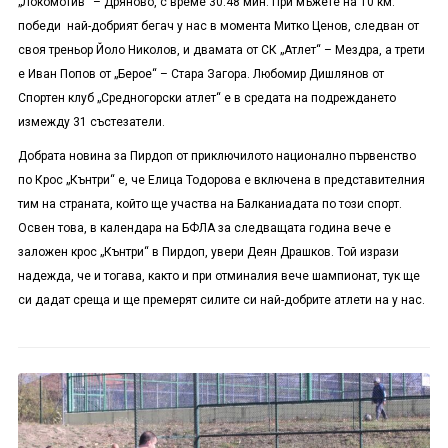
„Локомотив“ – Дряново, с време 30:48 мин. При мъжете на 10 км.
победи най-добрият бегач у нас в момента Митко Ценов, следван от
своя треньор Йоло Николов, и двамата от СК „Атлет“ – Мездра, а трети
е Иван Попов от „Берое“ – Стара Загора. Любомир Дишлянов от
Спортен клуб „Средногорски атлет“ е в средата на подреждането
измежду 31 състезатели.
Добрата новина за Пирдоп от приключилото национално първенство
по Крос „Кънтри“ е, че Елица Тодорова е включена в представителния
тим на страната, който ще участва на Балканиадата по този спорт.
Освен това, в календара на БФЛА за следващата година вече е
заложен крос „Кънтри“ в Пирдоп, увери Деян Драшков. Той изрази
надежда, че и тогава, както и при отминалия вече шампионат, тук ще
си дадат среща и ще премерят силите си най-добрите атлети на у нас.