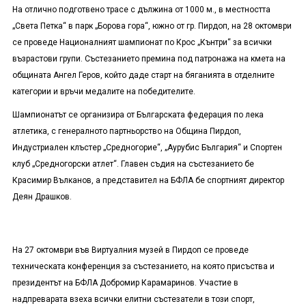
На отлично подготвено трасе с дължина от 1000 м., в местността
„Света Петка“ в парк „Борова гора“, южно от гр. Пирдоп, на 28 октомври
се проведе Националният шампионат по Крос „Кънтри“ за всички
възрастови групи. Състезанието премина под патронажа на кмета на
общината Ангел Геров, който даде старт на бяганията в отделните
категории и връчи медалите на победителите.
Шампионатът се организира от Българската федерация по лека
атлетика, с генералното партньорство на Община Пирдоп,
Индустриален клъстер „Средногорие“, „Аурубис България“ и Спортен
клуб „Средногорски атлет“. Главен съдия на състезанието бе
Красимир Вълканов, а представител на БФЛА бе спортният директор
Деян Драшков.
На 27 октомври във Виртуалния музей в Пирдоп се проведе
техническата конференция за състезанието, на която присъства и
президентът на БФЛА Добромир Карамаринов. Участие в
надпреварата взеха всички елитни състезатели в този спорт,