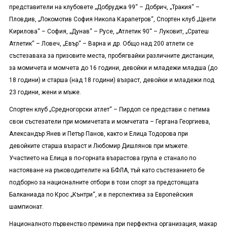
представители на клубовете „Добруджа 99“ – Добрич, „Тракия“ –
Пловдив, „Локомотив София Никола Карапетров“, Спортен клуб „Цвети
Кирилова“ – София, „Дунав“ – Русе, „Атлетик 90“ – Луковит, „Сратеш
Атлетик“ – Ловеч, „Евър“ – Варна и др. Общо над 200 атлети се
състезаваха за призовите места, пробягвайки различните дистанции,
за момичета и момчета до 16 години, девойки и младежи младша (до
18 години) и старша (над 18 години) възраст, девойки и младежи под
23 години, жени и мъже.
Спортен клуб „Средногорски атлет“ – Пирдоп се представи с петима
свои състезатели при момичетата и момчетата – Гергана Георгиева,
Александър Янев и Петър Панов, както и Елица Тодорова при
девойките старша възраст и Любомир Дишлянов при мъжете.
Участието на Елица в по-горната възрастова група е станало по
настояване на ръководителите на БФЛА, тъй като състезанието бе
подборно за националните отбори в този спорт за предстоящата
Балканиада по Крос „Кънтри“, и в перспектива за Европейския
шампионат.
Националното първенство премина при перфектна организация, макар