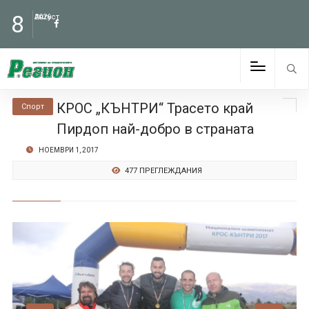
8
Август
2026
КРОС „КЪНТРИ“ Трасето край
Спорт
Пирдоп най-добро в страната
НОЕМВРИ 1, 2017
477 ПРЕГЛЕЖДАНИЯ