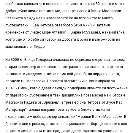
пробягала километър и половина на пистата за 4:44.50, което е много
добро нейно лично постижение, каза треньорът й Ваньо Масларски.
Разликата между нея и класиралите се на второ и трето място
състезателки – Ева Петкова от Габрово (4:50 мин.) и Наталия
Кременска от „Черно море Атлетик“ – Варна (4:53 мин.), е значителна,
което само по себе си говори за добрата форма и възможности на
шампионката от Пирдоп.
На 3000 м. Елица Тодорова очаквала по-сериозна съпротива, но след
втория километър от състезателното разстояние станало ясно, че от
останалите двадесет атлетки няма кой да победи пирдопчанката,
сподели г-н Масларски. Неговата възпитаничка финиширала за
10:40.21 мин., като с девет секунди подобрила личното си постижение
от първото си състезание в тази дисциплина през месец май. Втора е
Маргарита Радева от „Орловец“, а трета е Ясна Петрова от „Русе Кар
Моторспорт“. „Елица направи това, за което бяхме отишли на
първенството – победи съперничките си“ – заяви Ваньо Масларски. В
близките дни с ръководството на националния отбор ще се реши в коя
от двете дисциплини тя ще продължи да се подготвя за участия на