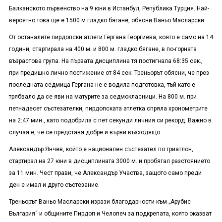
Балканското първенство на 9 юни в Истанбул, Република Турция. Най-
вероятно това ще е 1500 м гладко бягане, обясни Ваньо Масларски.
От останалите пирдопски атлети Гергана Георгиева, която е само на 14
години, стартирала на 400 м. и 800 м. гладко бягане, в по-горната
възрастова група. На първата дисциплина тя постигнала 68:35 сек.,
при предишно лично постижение от 84 сек. Треньорът обясни, че през
последната седмица Гергана не е водила подготовка, тъй като е
трябвало да се яви на матурите за седмокласници. На 800 м. при
петнадесет състезателки, пирдопската атлетка спряла хронометрите
на 2:47 мин., като подобрила с пет секунди личния си рекорд. Важно в
случая е, че се представя добре и върви възходящо.
Александър Янчев, който е национален състезател по триатлон,
стартирал на 27 юни в дисциплината 3000 м. и пробягал разстоянието
за 11 мин. Чест прави, че Александър Участва, защото само преди
ден е имал и друго състезание.
Треньорът Ваньо Масларски изрази благодарности към „Арубис
България“ и общините Пирдоп и Челопеч за подкрепата, която оказват