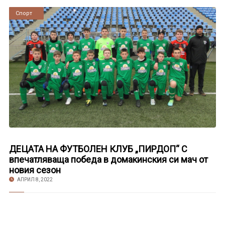
Новини
Спорт
ДЕЦАТА НА ФУТБОЛЕН КЛУБ „ПИРДОП“ С
впечатляваща победа в домакинския си мач от
новия сезон
АПРИЛ 8, 2022