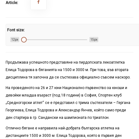
Article:
Font size:
12px
15px
Продължава успешното представяне на пирдопската лекоатлетка
Елица Тодорова в бяганията на 1500 и 3000 м. При това, във втората
дисциплина тя започна да се състезава официално съвсем наскоро.
На проведеното на 26 и 27 юни Национално първенство за юноши и
девойки младша възраст (под 18 години) в София, Спортен клуб
„Средногорски атлет“ се е представил с трима състезатели – Гергана
Георгиева, Елица Тодорова и Александър Янчев, който само преди
ден стартира в гр. Сандански на шампионата по триатлон.
Отлично бягане е направила най-добрата българска атлетка на
дистанциите 1500 и 3000 м. Елица Тодорова, която в първия ден