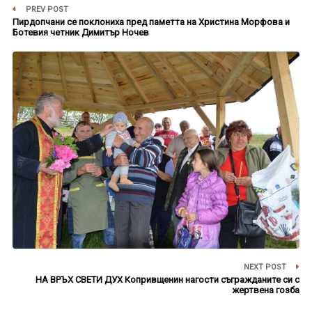
PREV POST
Пирдопчани се поклониха пред паметта на Христина Морфова и
Ботевия четник Димитър Ночев
NEXT POST
НА ВРЪХ СВЕТИ ДУХ Копривщенин нагости съгражданите си с
жертвена гозба