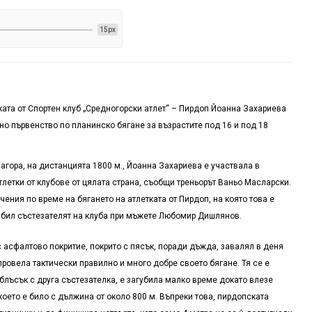
15px
ата от Спортен клуб „Средногорски атлет“ – Пирдоп Йоанна Захариева
но първенство по планинско бягане за възрастите под 16 и под 18
Загора, на дистанцията 1800 м., Йоанна Захариева е участвала в
тлетки от клубове от цялата страна, съобщи треньорът Ваньо Масларски.
чения по време на бягането на атлетката от Пирдоп, на която това е
е бил състезателят на клуба при мъжете Любомир Дишлянов.
а с асфалтово покритие, покрито с пясък, поради дъжда, завалял в деня
ровела тактически правилно и много добре своето бягане. Тя се е
блъсък с друга състезателка, е загубила малко време докато влезе
което е било с дължина от около 800 м. Въпреки това, пирдопската