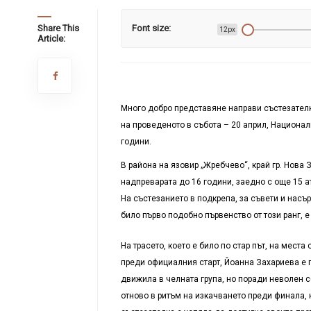
Share This
Font size:
12px
Article:
Много добро представяне направи състезателк
на проведеното в събота – 20 април, Национал
години.
В района на язовир „Жребчево“, край гр. Нова 
надпреварата до 16 години, заедно с още 15 а
На състезанието в подкрепа, за съвети и насър
било първо подобно първенство от този ранг, 
На трасето, което е било по стар път, на мест
преди официалния старт, Йоанна Захариева е п
движила в челната група, но поради неволен с
отново в ритъм на изкачването преди финала, 