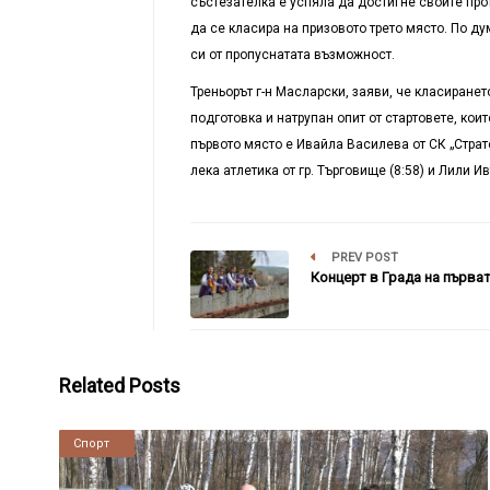
състезателка е успяла да достигне своите про
да се класира на призовото трето място. По д
си от пропуснатата възможност.
Треньорът г-н Масларски, заяви, че класиране
подготовка и натрупан опит от стартовете, коит
първото място е Ивайла Василева от СК „Страт
лека атлетика от гр. Търговище (8:58) и Лили 
PREV POST
Концерт в Града на първа
Related Posts
Новини
Спорт