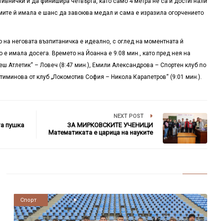
тивнички и да финишира четвърта, като само 4 метра не са й достигнали
умите й имала е шанс да завоюва медал и сама е изразила огорчението
то на неговата възпитаничка е идеално, с оглед на моментната й
о е имала досега. Времето на Йоанна е 9:08 мин., като пред нея на
еш Атлетик“ – Ловеч (8:47 мин.), Емили Александрова – Спортен клуб по
Ивтиминова от клуб „Локомотив София – Никола Карапетров“ (9:01 мин.).
NEXT POST
та пушка
ЗА МИРКОВСКИТЕ УЧЕНИЦИ
Математиката е царица на науките
Новини
Спорт