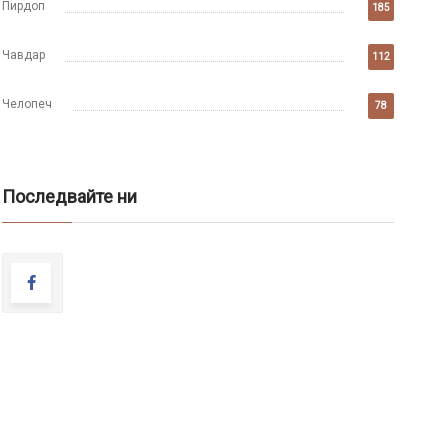
Пирдоп
185
Чавдар
112
Челопеч
78
Последвайте ни