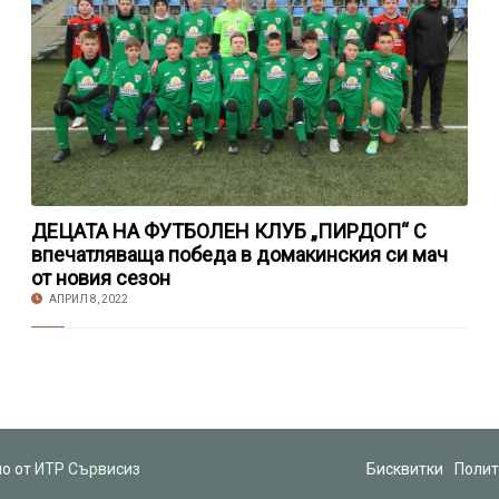
ДЕЦАТА НА ФУТБОЛЕН КЛУБ „ПИРДОП“ С
впечатляваща победа в домакинския си мач
от новия сезон
АПРИЛ 8, 2022
но от
ИТР Сървисиз
Бисквитки
Полит