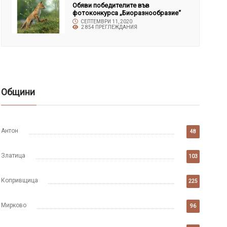
Обяви победителите във
фотоконкурса „Биоразнообразие“
СЕПТЕМВРИ 11, 2020
2 854 ПРЕГЛЕЖДАНИЯ
Общини
Антон
48
Златица
103
Копривщица
225
Мирково
96