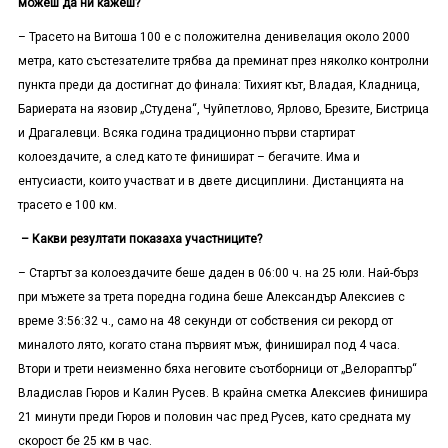
можеш да ни кажеш?
– Трасето на Витоша 100 е с положителна денивелация около 2000
метра, като състезателите трябва да преминат през няколко контролни
пункта преди да достигнат до финала: Тихият кът, Владая, Кладница,
Бариерата на язовир „Студена“, Чуйпетлово, Ярлово, Брезите, Бистрица
и Драгалевци. Всяка година традиционно първи стартират
колоездачите, а след като те финишират – бегачите. Има и
ентусиасти, които участват и в двете дисциплини. Дистанцията на
трасето е 100 км.
– Какви резултати показаха участниците?
– Стартът за колоездачите беше даден в 06:00 ч. на 25 юли. Най-бърз
при мъжете за трета поредна година беше Александър Алексиев с
време 3:56:32 ч., само на 48 секунди от собствения си рекорд от
миналото лято, когато стана първият мъж, финиширал под 4 часа.
Втори и трети неизменно бяха неговите съотборници от „Велораптър“
Владислав Гюров и Калин Русев. В крайна сметка Алексиев финишира
21 минути преди Гюров и половин час пред Русев, като средната му
скорост бе 25 км в час.