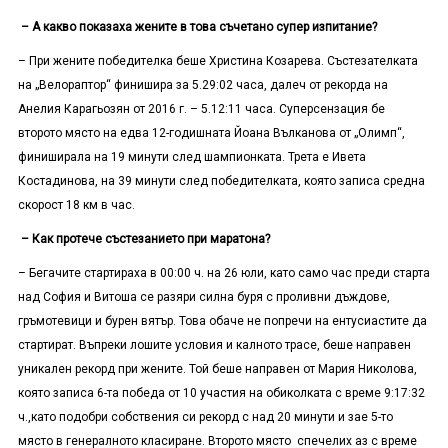
– А какво показаха жените в това съчетано супер изпитание?
– При жените победителка беше Христина Козарева. Състезателката
на „Велораптор“ финишира за 5.29:02 часа, далеч от рекорда на
Анелия Карагьозян от 2016 г. – 5.12:11 часа. Суперсензация бе
второто място на едва 12-годишната Йоана Вълканова от „Олимп“,
финиширала на 19 минути след шампионката. Трета е Ивета
Костадинова, на 39 минути след победителката, която записа средна
скорост 18 км в час.
– Как протече състезанието при маратона?
– Бегачите стартираха в 00:00 ч. на 26 юли, като само час преди старта
над София и Витоша се разяри силна буря с проливни дъждове,
гръмотевици и бурен вятър. Това обаче не попречи на ентусиастите да
стартират. Въпреки лошите условия и калното трасе, беше направен
уникален рекорд при жените. Той беше направен от Мария Николова,
която записа 6-та победа от 10 участия на обиколката с време 9:17:32
ч.,като подобри собствения си рекорд с над 20 минути и зае 5-то
място в генералното класиране. Второто място спечелих аз с време