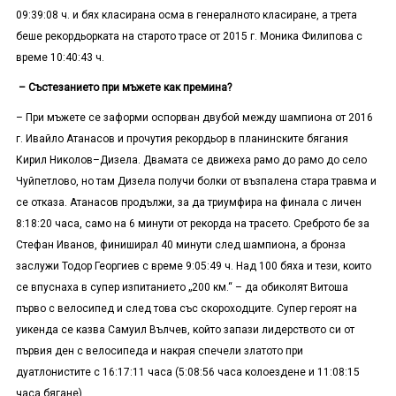
09:39:08 ч. и бях класирана осма в генералното класиране, а трета
беше рекордьорката на старото трасе от 2015 г. Моника Филипова с
време 10:40:43 ч.
– Състезанието при мъжете как премина?
– При мъжете се заформи оспорван двубой между шампиона от 2016
г. Ивайло Атанасов и прочутия рекордьор в планинските бягания
Кирил Николов–Дизела. Двамата се движеха рамо до рамо до село
Чуйпетлово, но там Дизела получи болки от възпалена стара травма и
се отказа. Атанасов продължи, за да триумфира на финала с личен
8:18:20 часа, само на 6 минути от рекорда на трасето. Среброто бе за
Стефан Иванов, финиширал 40 минути след шампиона, а бронза
заслужи Тодор Георгиев с време 9:05:49 ч. Над 100 бяха и тези, които
се впуснаха в супер изпитанието „200 км.“ – да обиколят Витоша
първо с велосипед и след това със скороходците. Супер героят на
уикенда се казва Самуил Вълчев, който запази лидерството си от
първия ден с велосипеда и накрая спечели златото при
дуатлонистите с 16:17:11 часа (5:08:56 часа колоездене и 11:08:15
часа бягане).