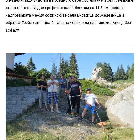
В неделя Надя участва в поредното свое състезание и без тренировки
става трета след две професионални бегачки на 11.5 км. трейл в
надпреварата между софийските села Бистрица до Железница и
обратно. Трейл означава бягане по черни или планински пътища без
асфалт.