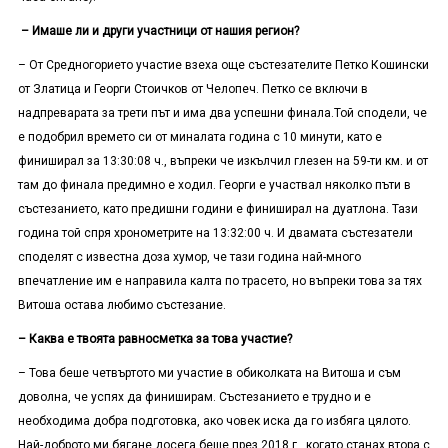
– Имаше ли и други участници от нашия регион?
– От Средногорието участие взеха още състезателите Петко Кошински
от Златица и Георги Стоичков от Челопеч. Петко се включи в
надпреварата за трети път и има два успешни финала.Той сподели, че
е подобрил времето си от миналата година с 10 минути, като е
финиширал за 13:30:08 ч., въпреки че изкълчил глезен на 59-ти км. и от
там до финала предимно е ходил. Георги е участвал няколко пъти в
състезанието, като предишни години е финиширал на дуатлона. Тази
година той спря хронометрите на 13:32:00 ч. И двамата състезатели
споделят с известна доза хумор, че тази година най-много
впечатление им е направила калта по трасето, но въпреки това за тях
Витоша остава любимо състезание.
– Каква е твоята равносметка за това участие?
– Това беше четвъртото ми участие в обиколката на Витоша и съм
доволна, че успях да финиширам. Състезанието е трудно и е
необходима добра подготовка, ако човек иска да го избяга цялото.
Най-доброто ми бягане досега беше през 2018 г., когато станах втора с