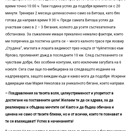
време точно 10:00 ч. Тази година успях да подобря времето си с 20
минути. Тренирах 2 месеца целенасочено само за Витоша, като бях
готова да направя време 9:30 ч. Преди самата Витоша успях да
участвам само в 2 – 3 бягания, колкото да усетя състезателната
обстановка. За съжаление имаше прекалено немалко фактори, които
ми попречиха да постигна целта си – много калното трасе при язовир
„Студена“, мъглата и лошата видимост през нощта от Чуйпетлово към
Ярлово, проливният дъжд в последните 10 км. След състезанието се
чувствам добре, без особени контузии, като изключим загубата на 6
нокътя. Сега съм още по-амбицирана за следващото издание на
надпреварата, защото виждам къде и какво мога да подобря. Искрени
адмирации към Мария Николова за уникалното бягане, което направи.
– Поздравления за твоята воля, целеустременост и упоритост в
достигане на поставените цели! Желаем ти да си здрава, за да
реализираш и сбъдваш мечтите си! Както и да бъдеш обичана и
ценена не само от твоите близки, но и от всички, които те познават и
ти се възхищават! Успех в начинанията!