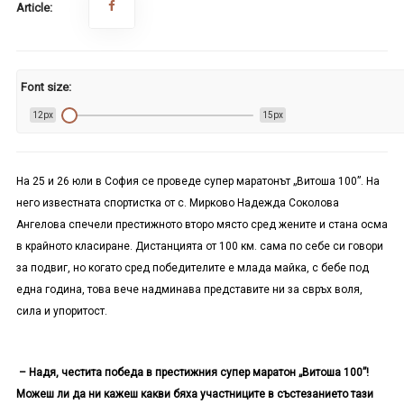
Article:
Font size:
12px
15px
На 25 и 26 юли в София се проведе супер маратонът „Витоша 100”. На
него известната спортистка от с. Мирково Надежда Соколова
Ангелова спечели престижното второ място сред жените и стана осма
в крайното класиране. Дистанцията от 100 км. сама по себе си говори
за подвиг, но когато сред победителите е млада майка, с бебе под
една година, това вече надминава представите ни за свръх воля,
сила и упоритост.
– Надя, честита победа в престижния супер маратон „Витоша 100”!
Можеш ли да ни кажеш какви бяха участниците в състезанието тази