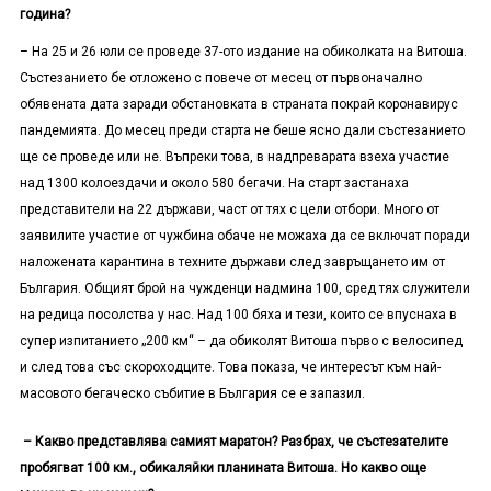
година?
– На 25 и 26 юли се проведе 37-ото издание на обиколката на Витоша.
Състезанието бе отложено с повече от месец от първоначално
обявената дата заради обстановката в страната покрай коронавирус
пандемията. До месец преди старта не беше ясно дали състезанието
ще се проведе или не. Въпреки това, в надпреварата взеха участие
над 1300 колоездачи и около 580 бегачи. На старт застанаха
представители на 22 държави, част от тях с цели отбори. Много от
заявилите участие от чужбина обаче не можаха да се включат поради
наложената карантина в техните държави след завръщането им от
България. Общият брой на чужденци надмина 100, сред тях служители
на редица посолства у нас. Над 100 бяха и тези, които се впуснаха в
супер изпитанието „200 км“ – да обиколят Витоша първо с велосипед
и след това със скороходците. Това показа, че интересът към най-
масовото бегаческо събитие в България се е запазил.
– Какво представлява самият маратон? Разбрах, че състезателите
пробягват 100 км., обикаляйки планината Витоша. Но какво още