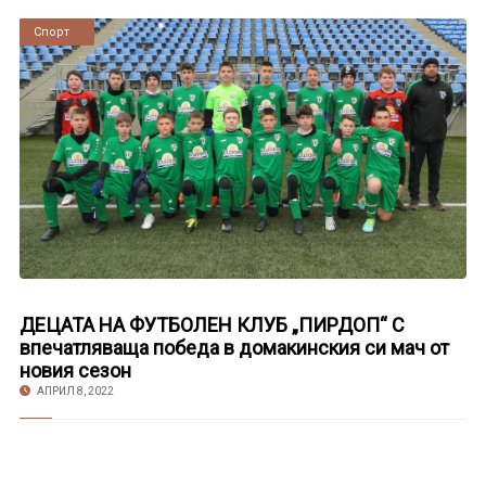
Новини
Спорт
ДЕЦАТА НА ФУТБОЛЕН КЛУБ „ПИРДОП“ С
впечатляваща победа в домакинския си мач от
новия сезон
АПРИЛ 8, 2022