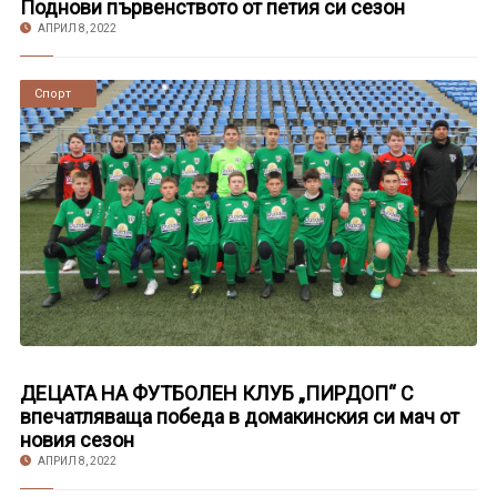
Поднови първенството от петия си сезон
АПРИЛ 8, 2022
Новини
Спорт
ДЕЦАТА НА ФУТБОЛЕН КЛУБ „ПИРДОП“ С
впечатляваща победа в домакинския си мач от
новия сезон
АПРИЛ 8, 2022