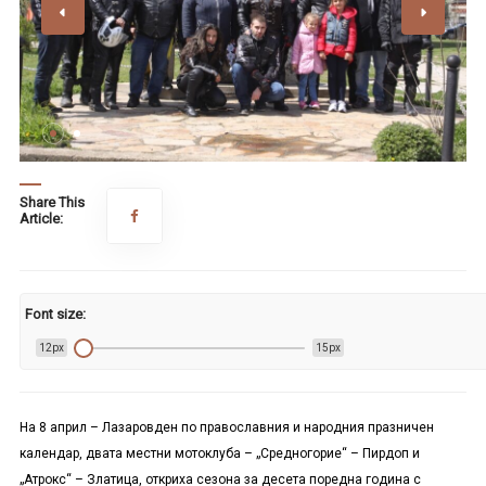
Share This
Article:
Font size:
12px
15px
На 8 април – Лазаровден по православния и народния празничен
календар, двата местни мотоклуба – „Средногорие“ – Пирдоп и
„Атрокс“ – Златица, откриха сезона за десета поредна година с