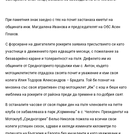
При паметния знак заедно с тях на почит застанаха кметът на
общината инж. Магдалена Иванова и председателят на ОбС Асен
Плахов.
С форсиране на двигателите рокерите заявиха присъствието си като
участници в движението през идващите месеци, с пожелание за
безаварийно каране и толерантност на пътя. Дефилето им из
общините от Средногорието продължи към с. Антон, където
мотоциклетистите отдадоха своята почит и уважение и към своя
колега Илия Тодоров Александров – Брадата. Той бе познат на
мнозина със своя атрактивен стар мотоциклет „Иж“ с кош и беше като
емблема на рокерите от района преди да премине в по-добрия свят.
В останалите часове от своя първи ден на пътя членовете на петте
клуба се забавляваха в парк „Корминеш“ в с. Челопеч. Президентът на
Мотоклуб „Средногорие“ Вельо Николов пожела на всички свои
колеги успешен сезон, здраве и хиляди изминати километри по
пътищата на България и Европа без инциденти и като уважавани и