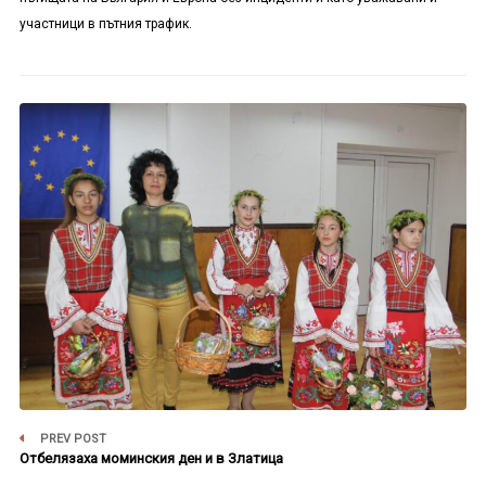
участници в пътния трафик.
PREV POST
Отбелязаха моминския ден и в Златица