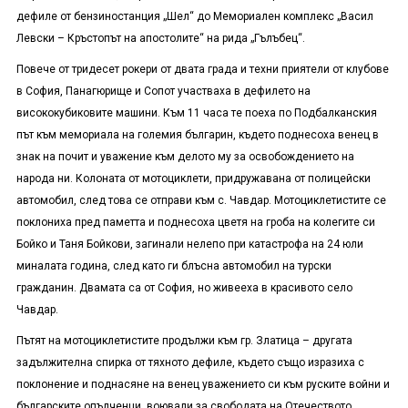
дефиле от бензиностанция „Шел“ до Мемориален комплекс „Васил
Левски – Кръстопът на апостолите“ на рида „Гълъбец“.
Повече от тридесет рокери от двата града и техни приятели от клубове
в София, Панагюрище и Сопот участваха в дефилето на
висококубиковите машини. Към 11 часа те поеха по Подбалканския
път към мемориала на големия българин, където поднесоха венец в
знак на почит и уважение към делото му за освобождението на
народа ни. Колоната от мотоциклети, придружавана от полицейски
автомобил, след това се отправи към с. Чавдар. Мотоциклетистите се
поклониха пред паметта и поднесоха цветя на гроба на колегите си
Бойко и Таня Бойкови, загинали нелепо при катастрофа на 24 юли
миналата година, след като ги блъсна автомобил на турски
гражданин. Двамата са от София, но живееха в красивото село
Чавдар.
Пътят на мотоциклетистите продължи към гр. Златица – другата
задължителна спирка от тяхното дефиле, където също изразиха с
поклонение и поднасяне на венец уважението си към руските войни и
българските опълченци, воювали за свободата на Отечеството.