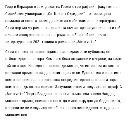
Георги Бърдаров е зам.-декан на Геолого-географския факултет на
Софийския университет „Св. Клиент Охридски“. но посвещава
немалко от своето време да пише за любителите на литературата.
След първия му роман очакванията към автора се увеличават и той
съвсем заслужено печели наградата на Европейския съюз за
литература през 2021 година с романа си „Absolvo te“.
След финала на презентацията с аплодисменти публиката се
отблагодари на автора. Към него бяха отправени и въпроси, на които
той отговори. Изводът от произведението е, че интересът използва
всякакви средства, за да постига целите си. Едно от тях е религията,
която се преиначава и използва според интереса за власт и пари,
които са в дъното на всичко. Закупилите книги получиха автограф. С
„Absolvo te“ Георги Бърдаров спечели почитатели в село Чавдар,
макар историята, описана в него, да е доста трудно да бъде приета,
въпреки че се е случила се в Европа през четиридесетте години на
миналия век.