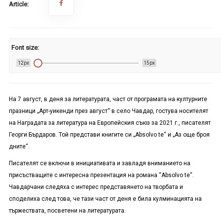
Article:
Font size:
12px
15px
На 7 август, в деня за литературата, част от програмата на културните
празници „Арт-уикенди през август“ в село Чавдар, гостува носителят
на Наградата за литература на Европейския съюз за 2021 г., писателят
Георги Бърдаров. Той представи книгите си „Absolvo te“ и „Аз още броя
дните“.
Писателят се включи в инициативата и завладя вниманието на
присъстващите с интересна презентация на романа “Absolvo te“.
Чавдарчани следяха с интерес представянето на творбата и
споделиха след това, че тази част от деня е била кулминацията на
тържествата, посветени на литературата.