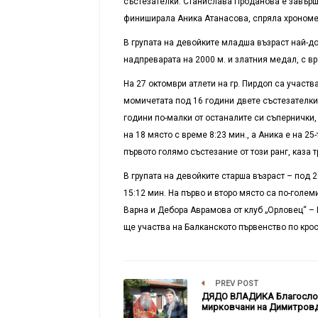
състезателки. Станислава Проданова е завърши
финиширала Аника Атанасова, спряла хрономет
В групата на девойките младша възраст най-до
надпреварата на 2000 м. и златния медал, с вр
На 27 октомври атлети на гр. Пирдоп са участв
момичетата под 16 години двете състезателки 
години по-малки от останалите си съпернички,
на 18 място с време 8:23 мин., а Аника е на 2
първото голямо състезание от този ранг, каза т
В групата на девойките старша възраст – под 20
15:12 мин. На първо и второ място са по-голем
Варна и Дебора Аврамова от клуб „Орловец“ – Г
ще участва на Балканското първенство по крос
PREV POST
ДЯДО ВЛАДИКА Благосло
мирковчани на Димитров