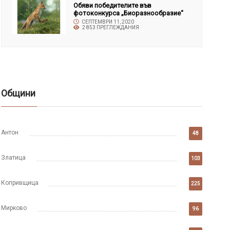
Обяви победителите във
фотоконкурса „Биоразнообразие“
СЕПТЕМВРИ 11, 2020
2 853 ПРЕГЛЕЖДАНИЯ
Общини
Антон
48
Златица
103
Копривщица
225
Мирково
96