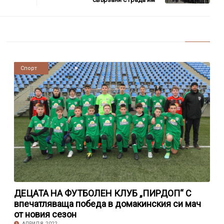
Новини
Спорт
ДЕЦАТА НА ФУТБОЛЕН КЛУБ „ПИРДОП“ С
впечатляваща победа в домакинския си мач
от новия сезон
АПРИЛ 8, 2022