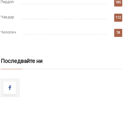
Пирдоп
185
Чавдар
112
Челопеч
78
Последвайте ни