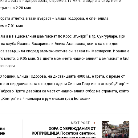
ла шеста в надпреварата, с време 2:17 мин., а веднага след нея е
рите на 2:20 мин.
брата атлетка в тази възраст – Елица Тодорова, е спечелила
еме 7:01 мин.
али и в Националния шампионат по Крос „Кънтри“ в гр. Сунгурларе. При
на клуба Йоанна Захариева и Аника Атанасова, които са с по две
 са завършили според възможностите си, заяви г-н Масларски. Йоанна е
5-то място, с 9:05 мин. За двете момичета националният шампионат е бил
реньорът.
 години, Елица Тодорова, на дистанцията 4000 м., е трета, с време от
ите от пирдопчанката с по две години Силвия Георгиева от клуб „Евър“ –
аброво. Трите девойки са част от националния отбор на страната, който
 „Кънтри“ на 4 ноември в румънския град Ботосани.
NEXT POST
ви
ХОРА С УВРЕЖДАНИЯ ОТ
ден
КОПРИВЩИЦА Посетиха светини,
свързани с града им