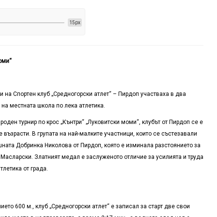
15px
оми“
 на Спортен клуб „Средногорски атлет“ – Пирдоп участваха в два
 на местната школа по лека атлетика.
оден турнир по крос „Кънтри“ „Луковитски моми“, клубът от Пирдоп се е
 възрасти. В групата на най-малките участници, които се състезавали
шната Добринка Николова от Пирдоп, която е изминала разстоянието за
 Масларски. Златният медал е заслуженото отличие за усилията и труда
тлетика от града.
ието 600 м., клуб „Средногорски атлет“ е записал за старт две свои