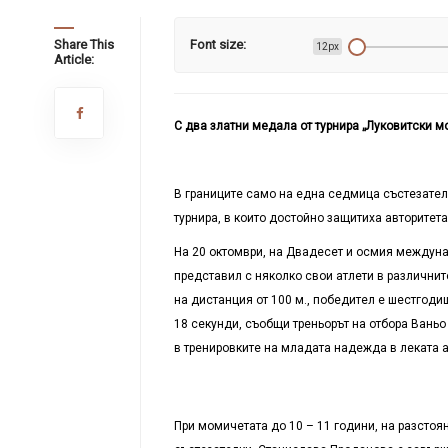
Share This
Font size:
12px
Article:
С два златни медала от турнира „Луковитски м
В границите само на една седмица състезатели
турнира, в които достойно защитиха авторитета
На 20 октомври, на Двадесет и осмия междунар
представил с няколко свои атлети в различните
на дистанция от 100 м., победител е шестгоди
18 секунди, съобщи треньорът на отбора Ваньо
в тренировките на младата надежда в леката а
При момичетата до 10 – 11 години, на разстоян