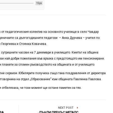
15px
 от педагогическия колектив на основното училище в село Чавдар
еничките са дългогодишните педагози – Анка Дурчева – учител по
 Георгиева и Стоянка Ковачева.
 сутрешните часове на 7 декември в училището. Кметът на община
рави най-добри пожелания във връзка с предстоящото им пенсиониране.
и плакети за спомен ръководството на общината и от училището.
лни сервизи. Юбилярите получиха също така поздравления от директора
отговорника на отдел „Образование” към общината Павлинка Павлова.
 отбелязаха, че този момент ще остане паметен за тях.
NEXT POST
ЗА
„ДЪНДИ ПРЕШЪС МЕТАЛС