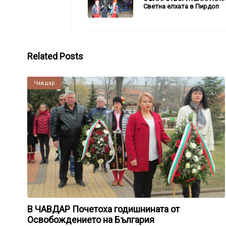
Светна елхата в Пирдоп
Related Posts
Чавдар
В ЧАВДАР Почетоха годишнината от
Освобождението на България