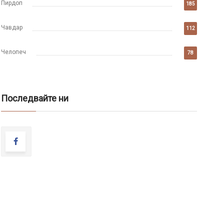
Пирдоп
185
Чавдар
112
Челопеч
78
Последвайте ни