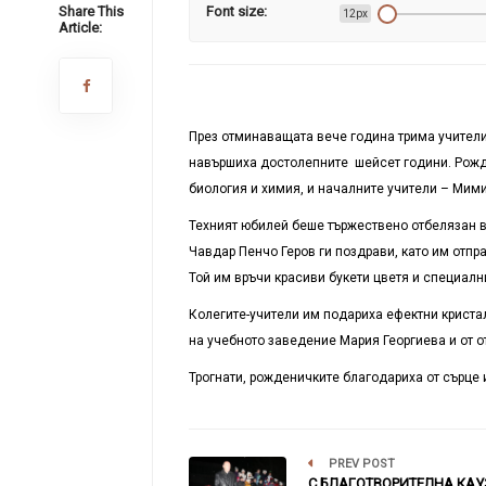
Share This
Font size:
12px
Article:
През отминаващата вече година трима учители
навършиха достолепните шейсет години. Рожд
биология и химия, и началните учители – Мими
Техният юбилей беше тържествено отбелязан в
Чавдар Пенчо Геров ги поздрави, като им отп
Той им връчи красиви букети цветя и специалн
Колегите-учители им подариха ефектни криста
на учебното заведение Мария Георгиева и от 
Трогнати, рожденичките благодариха от сърце и
PREV POST
С БЛАГОТВОРИТЕЛНА КАУ