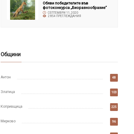
Обяви победителите във
фотоконкурса „Биоразнообразие“
СЕПТЕМВРИ 11, 2020
2 854 ПРЕГЛЕЖДАНИЯ
Общини
Антон
48
Златица
103
Копривщица
225
Мирково
96