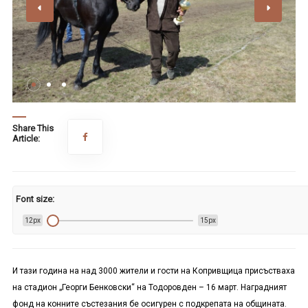
Share This
Article:
Font size:
12px
15px
И тази година на над 3000 жители и гости на Копривщица присъстваха
на стадион „Георги Бенковски“ на Тодоровден – 16 март. Наградният
фонд на конните състезания бе осигурен с подкрепата на общината.