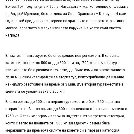
Бонев. Той получи купа и 90 лв. Наградата – малко теленце от фермата
на Андрей Мрънков, бе отредена за Иван Орашъков – Консула. И тази
година той предизвика интереса на зрителите със своето атрактивно
магаре, впрегнато в малка изписата каручка, на която качи своята
награда.
В надтеглянията журито бе определило нов регламент. Във всяка
категория коне – до 500 кг., до 600 кг. и над 700 кг., в първия тур
изискването бе с различни тежести, да бъде изминато разстоянието
от 30 м. Всеки класирал се за втория тур, който трябваше да измине
най-дълго разстояние за време от 3 мин. Във втория тур тежестите в
шейната се увеличаваха с 250 кг.
В категорията до 500 кг. в първия тур тежестите бяха 750 кг., а във
втория 1 тон. В категорията до 600 кг започнаха с 1 тон и завършиха с
1250 кг. С тези килограми започна надтеглянето в третата категория,
които с тегло на шейната от 1500 кг. Двадесет и седем бяха
мераклиите да премерят силите на конете си в първата категория.