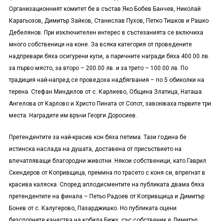
Организационният комитет бе в състав Яко Бобев Банчев, Николай
Карагьозов, Димитър Зайков, Станислав Пухов, Петко Тишков и Рашко
Дебелянов. При изключителен интерес в състезанията се включиха
много собственици на коне. За всяка категория от проведените
надпревари бяха осигурени купи, а паричните награди бяха 400.00 лв.
за първо място, за второ – 200.00 лв. и за трето – 100.00 лв. По
традиция най-напред се проведоха надбягвания – по 5 обиколки на
терена. Стефан Миндилов от с. Карлиево, Община Златица, Наташа
Ангелова от Карлово и Христо Пината от Сопот, завоюваха първите три
места. Наградите им връчи Георги Доросиев.
Претендентите за най-красив кон бяха петима. Тази година бе
истинска наслада на душата, доставена от присъствието на
впечатляващи благородни животни. Някои собственици, като Гаврил
Скендеров от Копривщица, премина по трасето с коня си, впрегнат в
красива каляска. Според аплодисментите на публиката двама бяха
претендентите на финала – Петьо Радоев от Копривщица и Димитър
Бонев от с. Калугерово, Пазарджишко. Но публиката оцени
безспорните качества на кобила Бижу, със собственик е Димитър