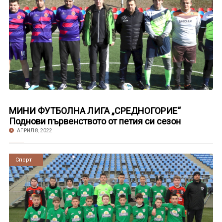
МИНИ ФУТБОЛНА ЛИГА „СРЕДНОГОРИЕ“
Поднови първенството от петия си сезон
АПРИЛ 8, 2022
Новини
Спорт