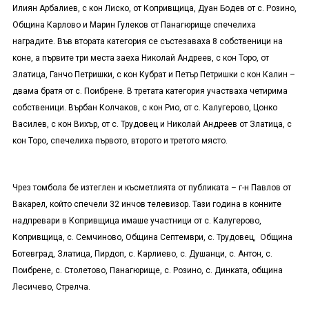
Илиян Арбалиев, с кон Лиско, от Копривщица, Дуан Бодев от с. Розино,
Община Карлово и Марин Гулеков от Панагюрище спечелиха
наградите. Във втората категория се състезаваха 8 собственици на
коне, а първите три места заеха Николай Андреев, с кон Торо, от
Златица, Ганчо Петришки, с кон Кубрат и Петър Петришки с кон Калин –
двама братя от с. Поибрене. В третата категория участваха четирима
собственици. Върбан Колчаков, с кон Рио, от с. Калугерово, Цонко
Василев, с кон Вихър, от с. Трудовец и Николай Андреев от Златица, с
кон Торо, спечелиха първото, второто и третото място.
Чрез томбола бе изтеглен и късметлията от публиката – г-н Павлов от
Вакарел, който спечели 32 инчов телевизор. Тази година в конните
надпревари в Копривщица имаше участници от с. Калугерово,
Копривщица, с. Семчиново, Община Септември, с. Трудовец, Община
Ботевград, Златица, Пирдоп, с. Карлиево, с. Душанци, с. Антон, с.
Поибрене, с. Столетово, Панагюрище, с. Розино, с. Динката, община
Лесичево, Стрелча.