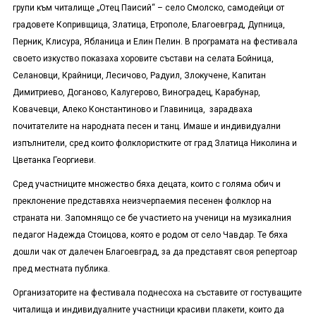
групи към читалище „Отец Паисий“ – село Смолско, самодейци от
градовете Копривщица, Златица, Етрополе, Благоевград, Дупница,
Перник, Клисура, Ябланица и Елин Пелин. В програмата на фестивала
своето изкуство показаха хоровите състави на селата Бойница,
Селановци, Крайници, Лесичово, Радуил, Злокучене, Капитан
Димитриево, Доганово, Калугерово, Виноградец, Карабунар,
Ковачевци, Алеко Константиново и Главиница, зарадваха
почитателите на народната песен и танц. Имаше и индивидуални
изпълнители, сред които фолклористките от град Златица Николина и
Цветанка Георгиеви.
Сред участниците множество бяха децата, които с голяма обич и
преклонение представяха неизчерпаемия песенен фолклор на
страната ни. Запомнящо се бе участието на ученици на музикалния
педагог Надежда Стоицова, която е родом от село Чавдар. Те бяха
дошли чак от далечен Благоевград, за да представят своя репертоар
пред местната публика.
Организаторите на фестивала поднесоха на съставите от гостуващите
читалища и индивидуалните участници красиви плакети, които да