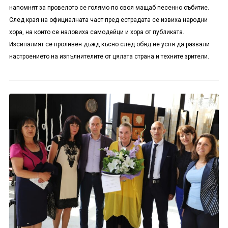
напомнят за провелото се голямо по своя мащаб песенно събитие.
След края на официалната част пред естрадата се извиха народни
хора, на които се наловиха самодейци и хора от публиката.
Изсипалият се проливен дъжд късно след обяд не успя да развали
настроението на изпълнителите от цялата страна и техните зрители.