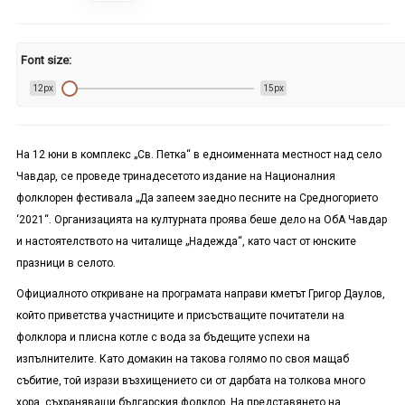
Font size:
12px
15px
На 12 юни в комплекс „Св. Петка“ в едноименната местност над село
Чавдар, се проведе тринадесетото издание на Националния
фолклорен фестивала „Да запеем заедно песните на Средногорието
‘2021“. Организацията на културната проява беше дело на ОбА Чавдар
и настоятелството на читалище „Надежда“, като част от юнските
празници в селото.
Официалното откриване на програмата направи кметът Григор Даулов,
който приветства участниците и присъстващите почитатели на
фолклора и плисна котле с вода за бъдещите успехи на
изпълнителите. Като домакин на такова голямо по своя мащаб
събитие, той изрази възхищението си от дарбата на толкова много
хора, съхраняващи българския фолклор. На представянето на