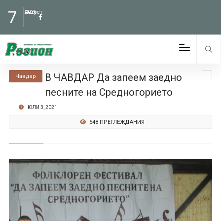
7
Август
2026
В ЧАВДАР Да запеем заедно
Чавдар
песните на Средногорието
ЮЛИ 3, 2021
548 ПРЕГЛЕЖДАНИЯ