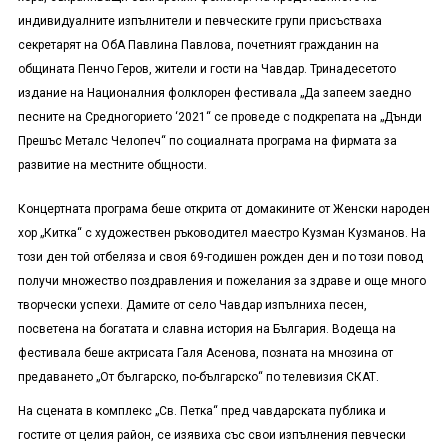
индивидуалните изпълнители и певческите групи присъстваха
секретарят на ОбА Павлина Павлова, почетният гражданин на
общината Пенчо Геров, жители и гости на Чавдар. Тринадесетото
издание на Националния фолклорен фестивала „Да запеем заедно
песните на Средногорието ‘2021“ се проведе с подкрепата на „Дънди
Прешъс Металс Челопеч“ по социалната програма на фирмата за
развитие на местните общности.
Концертната програма беше открита от домакините от Женски народен
хор „Китка“ с художествен ръководител маестро Кузман Кузманов. На
този ден той отбеляза и своя 69-годишен рожден ден и по този повод
получи множество поздравления и пожелания за здраве и още много
творчески успехи. Дамите от село Чавдар изпълниха песен,
посветена на богатата и славна история на България. Водеща на
фестивала беше актрисата Галя Асенова, позната на мнозина от
предаването „От българско, по-българско“ по телевизия СКАТ.
На сцената в комплекс „Св. Петка“ пред чавдарската публика и
гостите от целия район, се изявиха със свои изпълнения певчески