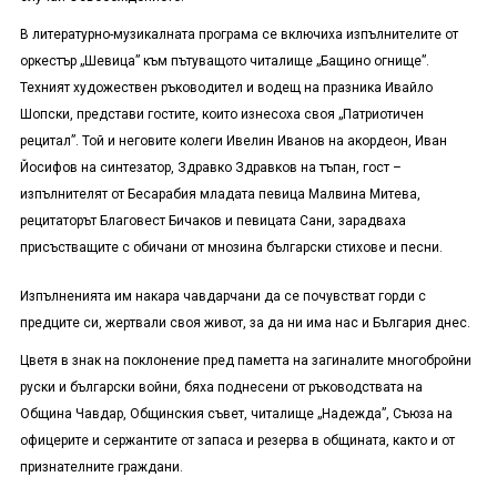
В литературно-музикалната програма се включиха изпълнителите от
оркестър „Шевица” към пътуващото читалище „Бащино огнище”.
Техният художествен ръководител и водещ на празника Ивайло
Шопски, представи гостите, които изнесоха своя „Патриотичен
рецитал”. Той и неговите колеги Ивелин Иванов на акордеон, Иван
Йосифов на синтезатор, Здравко Здравков на тъпан, гост –
изпълнителят от Бесарабия младата певица Малвина Митева,
рецитаторът Благовест Бичаков и певицата Сани, зарадваха
присъстващите с обичани от мнозина български стихове и песни.
Изпълненията им накара чавдарчани да се почувстват горди с
предците си, жертвали своя живот, за да ни има нас и България днес.
Цветя в знак на поклонение пред паметта на загиналите многобройни
руски и български войни, бяха поднесени от ръководствата на
Община Чавдар, Общинския съвет, читалище „Надежда”, Съюза на
офицерите и сержантите от запаса и резерва в общината, както и от
признателните граждани.