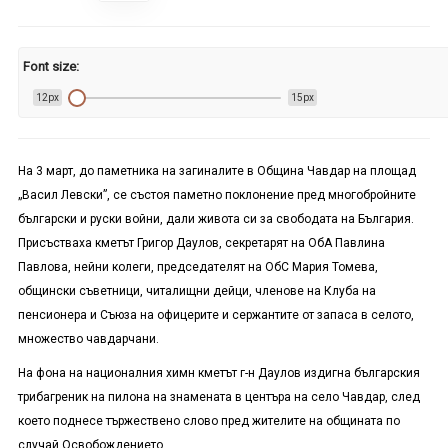
Font size:
12px
15px
На 3 март, до паметника на загиналите в Община Чавдар на площад
„Васил Левски”, се състоя паметно поклонение пред многобройните
български и руски войни, дали живота си за свободата на България.
Присъстваха кметът Григор Даулов,
секретарят на Об
А
Павлина
Павлова
, нейни колеги, председателят на ОбС Мария Томева,
общински съветници, читалищни дейци, членове на Клуба на
пенсионера и Съюза на офицерите и сержантите от запаса в селото,
множество чавдарчани.
На фона на националния химн кметът г-н Даулов издигна българския
трибагреник на пилона на знамената в центъра на село Чавдар, след
което поднесе тържествено слово пред жителите на общината по
случай Освобождението.