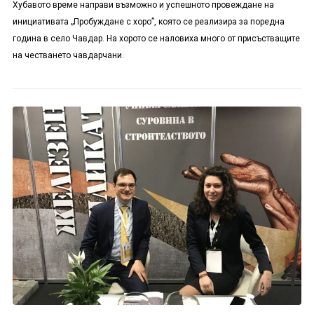
Хубавото време направи възможно и успешното провеждане на
инициативата „Пробуждане с хоро”, която се реализира за поредна
година в село Чавдар. На хорото се наловиха много от присъстващите
на честването чавдарчани.