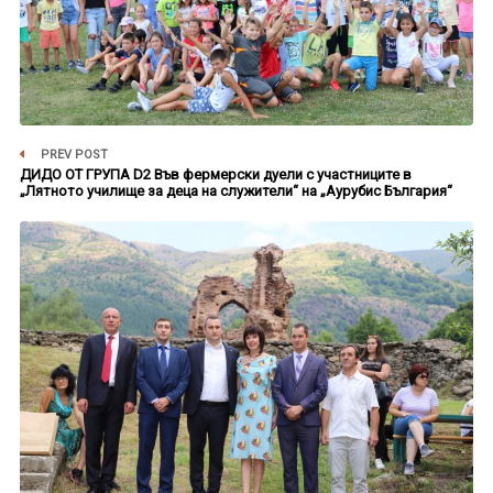
PREV POST
ДИДО ОТ ГРУПА D2 Във фермерски дуели с участниците в
„Лятното училище за деца на служители“ на „Аурубис България“