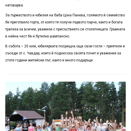
натоварва.
За тържеството и юбилея на баба Цона Панева, голямото й семейство
бе приготвило торта, от която тя получи първото парче, както и богата
трапеза за всички, уважили с присъствието си столетницата. Гръмната
в нейна чест бе и бутилка шампанско.
В събота – 20 юли, юбилярката посрещна още свои гости – приятели и
съседи от с. Чавдар, които й поднесоха своята почит и уважение за
стоте години житейски път, както и много подаръци.