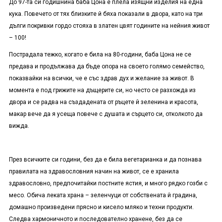
До 97-та си годишнина баба Цона е плела изящни изделия на една
кука. Повечето от тях близките й бяха показали в двора, като на три
дълги покривки гордо стояха в златен цвят годините на нейния живот
– 100!
Пострадала тежко, когато е била на 80-години, баба Цона не се
предава и продължава да бъде опора на своето голямо семейство,
показвайки на всички, че е със здрав дух и желание за живот. В
момента е под грижите на дъщерите си, но често се разхожда из
двора и се радва на създадената от ръцете й зеленина и красота,
макар вече да я усеща повече с душата и сърцето си, отколкото да
вижда.
През всичките си години, без да е била вегетарианка и да познава
правилата на здравословния начин на живот, се е хранила
здравословно, предпочитайки постните ястия, и много рядко гозби с
месо. Обича леката храна – зеленчуци от собствената й градина,
домашно произведени прясно и кисело мляко и техни продукти.
Следва хармоничното и последователно хранене, без да се