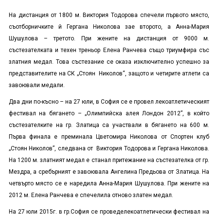
На дистанция от 1800 м. Виктория Тодорова спечели първото място,
съотборничките й Гергана Николова зае второто, а Анна-Мария
Шушулова – третото. При жените на дистанция от 9000 м.
състезателката и техен треньор Елена Ранчева също триумфира със
златния медал. Това състезание се оказа изключително успешно за
представителите на СК „Стоян Николов“, защото и четирите атлети са
завоювали медали.
Два дни по-късно – на 27 юли, в София се е провел лекоатлетическият
фестивал на бягането – „Олимпийска алея Лондон 2012”, в който
състезателките на гр. Златица са участвали в бягането на 600 м.
Първа финала е преминала Цветомира Николова от Спортен клуб
„Стоян Николов”, следвана от Виктория Тодорова и Гергана Николова.
На 1200 м. златният медал е станал притежание на състезателка от гр.
Мездра, а сребърният е завоювала Ангелина Предьова от Златица. На
четвърто място се е наредила Анна-Мария Шушулова. При жените на
2012 м. Елена Ранчева е спечелила отново златен медал.
На 2
7
юли 2015г. в гр.София се проведелекоатлетически фестивал на