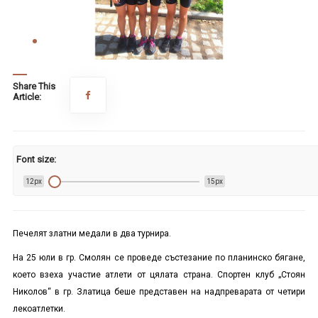
Share This
Article:
Font size:
12px
15px
Печелят златни медали в два турнира
.
На 2
5
юли в гр. Смолян се проведе състезание по планинско бягане,
което взеха участие атлети от цялата страна. Спортен клуб „Стоян
Николов“ в гр. Златица беше представен на надпреварата от четири
лекоатлетки.