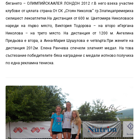
бягането – ОЛИМПИЙСКААЛЕЯ ЛОНДОН 2012 г.В него взеха участие
клубове от цялата страна.От СК „Стоян Николов“ гр.Златицапремериха
силишест лекоатлетки.На дистанция от 600 м. Цветомира Николовасе
нареди на първо място, Виктория Тодорова – на второ иГергана
Николова – на трето място. На дистанция от 1200 м. Ангелина
Предьова е втора, а Анна-Мария Шушулова е четвърта.При жените на
дистанция 2012м. Елена Ранчева спечели златният медал. На това
състезание победителите бяха наградени с медали иотново получиха
по една рекламна тениска.