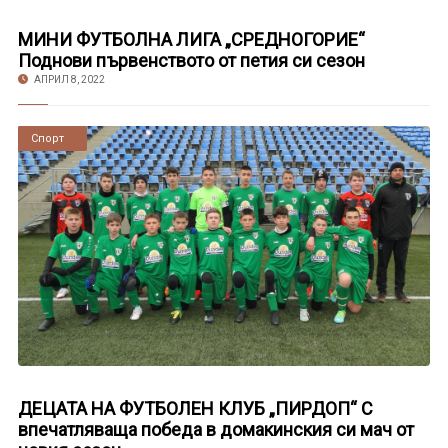
МИНИ ФУТБОЛНА ЛИГА „СРЕДНОГОРИЕ“
Поднови първенството от петия си сезон
АПРИЛ 8, 2022
Новини
Спорт
ДЕЦАТА НА ФУТБОЛЕН КЛУБ „ПИРДОП“ С
впечатляваща победа в домакинския си мач от