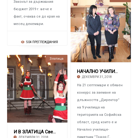
Законът за държавния
бюджет 2019 г. вече е
факт, очаква се до края на
месец декември.
504 ПРЕГЛЕЖДАНИЯ
Златица
НАЧАЛНО УЧИЛИЩЕ-ПАМЕТНИК „ТОДОР ВЛАЙКОВ“ – ПИ
ДЕКЕМВРИ 31, 2018
На 21 септември е обявен
конкурс за заемане на
длъжността „Директор”
на 9 училища на
територията на Софийска
област, сред които е и
Начално училище-
И В ЗЛАТИЦА Светна коледната елха
паметник ”Тодор Г.
ДЕКЕМВРИ 31, 2018