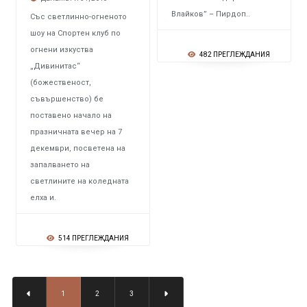
Влайков” – Пирдоп..
Със светлинно-огненото
шоу на Спортен клуб по
огнени изкуства
482 ПРЕГЛЕЖДАНИЯ
„Дивинитас“
(божественост,
съвършенство) бе
поставено начало на
празничната вечер на 7
декември, посветена на
запалването на
светлините на коледната
елха и.
514 ПРЕГЛЕЖДАНИЯ
1
2
3