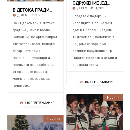
СДРУЖЕНИЕ „ЕДИН ПРОЦЕНТ ПРОМЯНА“ – СОФИЯ
ДЕКЕМВРИ 31, 2018
В ДЕТСКА ГРАДИНА „ПЕКА И КАРЛО ЧОКОНЯНИ“ Кол
ДЕКЕМВРИ 31, 2018
Зарадва с подаръци
На 11 декември в Детска
незрящите в социалния
градина „Пека и Карло
дом в Пирдоп В неделя –
Чоконяни“ бе организиран
16 декември, колективът
благотворителен коледен
на Дома за хора със
базар, като всички
сетивни нарушения в гр.
празнични сувенири и
Пирдоп посрещна скъпи и
предмети са изработени
очаквани гости.
от сръчните ръце на
малчуганите, разказаха
487 ПРЕГЛЕЖДАНИЯ
педагози,.
Новини
440 ПРЕГЛЕЖДАНИЯ
Новини