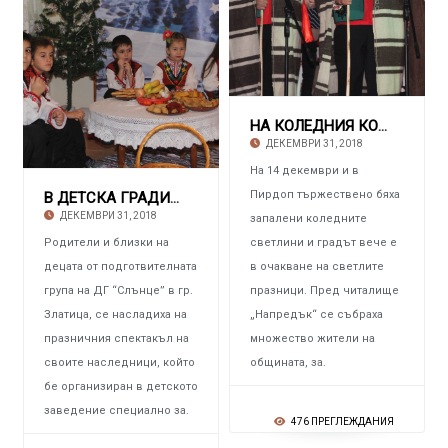
НА КОЛЕДНИЯ КОНЦЕРТ В ПИРДОП Дебютни изяви н
ДЕКЕМВРИ 31, 2018
На 14 декември и в
Пирдоп тържествено бяха
В ДЕТСКА ГРАДИНА “СЛЪНЦЕ” – ЗЛАТИЦА Коледни
ДЕКЕМВРИ 31, 2018
запалени коледните
Родители и близки на
светлини и градът вече е
децата от подготвителната
в очакване на светлите
група на ДГ “Слънце” в гр.
празници. Пред читалище
Златица, се насладиха на
„Напредък“ се събраха
празничния спектакъл на
множество жители на
своите наследници, който
общината, за.
бе организиран в детското
заведение специално за.
476 ПРЕГЛЕЖДАНИЯ