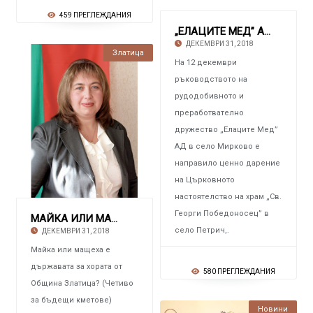
459 ПРЕГЛЕЖДАНИЯ
„ЕЛАЦИТЕ МЕД” АД Дари храм „Св. Георги Побе
ДЕКЕМВРИ 31, 2018
Златица
На 12 декември
ръководството на
рудодобивното и
преработвателно
дружество „Елаците Мед”
АД в село Мирково е
направило ценно дарение
на Църковното
настоятелство на храм „Св.
Георги Победоносец” в
МАЙКА ИЛИ МАЩЕХА Е ДЪРЖАВАТА ЗА ХОРАТА ОТ ОБЩ
село Петрич,.
ДЕКЕМВРИ 31, 2018
Майка или мащеха е
държавата за хората от
580 ПРЕГЛЕЖДАНИЯ
Община Златица? (Четиво
за бъдещи кметове)
Новини