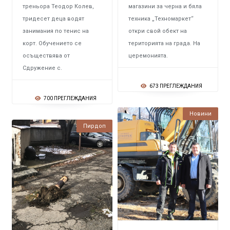
треньора Теодор Колев,
магазини за черна и бяла
тридесет деца водят
техника „Техномаркет“
занимания по тенис на
откри свой обект на
корт. Обучението се
територията на града. На
осъществява от
церемонията.
Сдружение с.
673 ПРЕГЛЕЖДАНИЯ
700 ПРЕГЛЕЖДАНИЯ
Новини
Пирдоп