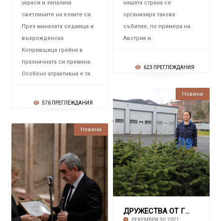
украси и запалиха
нашата страна се
светлините на елхите си.
организира такова
През миналата седмица и
събитие, по примера на
възрожденска
Австрия и.
Копривщица грейна в
празничната си премяна.
623 ПРЕГЛЕЖДАНИЯ
Особено атрактивна е тя.
Новини
576 ПРЕГЛЕЖДАНИЯ
Новини
ДРУЖЕСТВА ОТ ГРУПА ГЕОТЕХМИН Предоставиха на
ДЕКЕМВРИ 30, 2021