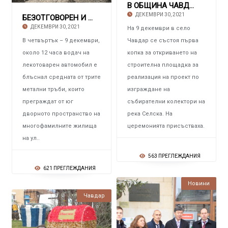
В ОБЩИНА ЧАВДАР Първа копка на събирателен к
ДЕКЕМВРИ 30, 2021
БЕЗОТГОВОРЕН И НАХАЛЕН ШОФЬОР Прегази метал
ДЕКЕМВРИ 30, 2021
На 9 декември в село
В четвъртък – 9 декември,
Чавдар се състоя първа
около 12 часа водач на
копка за откриването на
лекотоварен автомобил е
строителна площадка за
блъснал средната от трите
реализация на проект по
метални тръби, които
изграждане на
преграждат от юг
събирателни колектори на
дворното пространство на
река Селска. На
многофамилните жилища
церемонията присъстваха.
на ул..
563 ПРЕГЛЕЖДАНИЯ
621 ПРЕГЛЕЖДАНИЯ
Новини
Чавдар