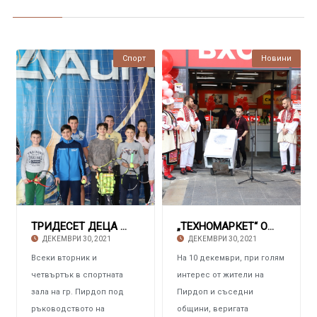
Спорт
Новини
ТРИДЕСЕТ ДЕЦА ОТ ПИРДОП Вървят по стъпките н
„ТЕХНОМАРКЕТ“ Откри четиридесет и осмия си м
ДЕКЕМВРИ 30, 2021
ДЕКЕМВРИ 30, 2021
Всеки вторник и
На 10 декември, при голям
четвъртък в спортната
интерес от жители на
зала на гр. Пирдоп под
Пирдоп и съседни
ръководството на
общини, веригата