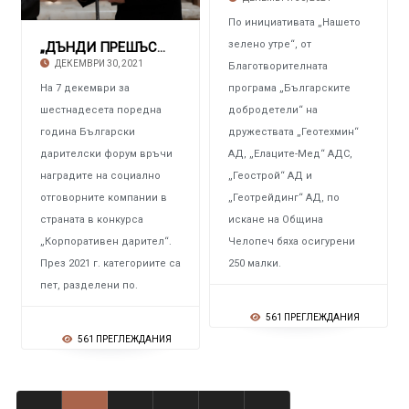
По инициативата „Нашето
зелено утре“, от
„ДЪНДИ ПРЕШЪС МЕТАЛС ЧЕЛОПЕЧ“ С поредната пр
ДЕКЕМВРИ 30, 2021
Благотворителната
На 7 декември за
програма „Българските
шестнадесета поредна
добродетели“ на
година Български
дружествата „Геотехмин“
дарителски форум връчи
АД, „Елаците-Мед“ АДС,
наградите на социално
„Геострой“ АД и
отговорните компании в
„Геотрейдинг“ АД, по
страната в конкурса
искане на Община
„Корпоративен дарител“.
Челопеч бяха осигурени
През 2021 г. категориите са
250 малки.
пет, разделени по.
561 ПРЕГЛЕЖДАНИЯ
561 ПРЕГЛЕЖДАНИЯ