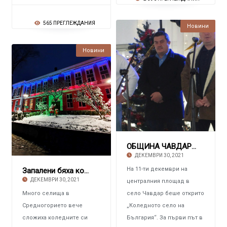
565 ПРЕГЛЕЖДАНИЯ
Новини
Новини
ОБЩИНА ЧАВДАР Домакин на инициативата „Колед
ДЕКЕМВРИ 30, 2021
На 11-ти декември на
Запалени бяха коледните светлини и в Копривщи
ДЕКЕМВРИ 30, 2021
централния площад в
Много селища в
село Чавдар беше открито
Средногорието вече
„Коледното село на
сложиха коледните си
България“. За първи път в