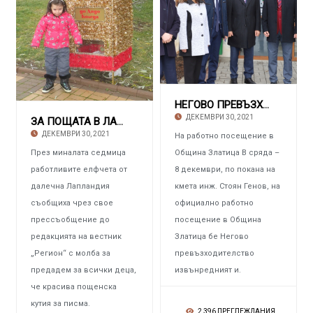
НЕГОВО ПРЕВЪЗХОДИТЕЛСТВО ТЕМИРТАЙ ИЗБАСТИН –
ДЕКЕМВРИ 30, 2021
ЗА ПОЩАТА В ЛАПЛАНДИЯ Поставиха кутия за пис
ДЕКЕМВРИ 30, 2021
На работно посещение в
През миналата седмица
Община Златица В сряда –
работливите елфчета от
8 декември, по покана на
далечна Лапландия
кмета инж. Стоян Генов, на
съобщиха чрез свое
официално работно
прессъобщение до
посещение в Община
редакцията на вестник
Златица бе Негово
„Регион“ с молба за
превъзходителство
предадем за всички деца,
извънредният и.
че красива пощенска
кутия за писма.
2 396 ПРЕГЛЕЖДАНИЯ