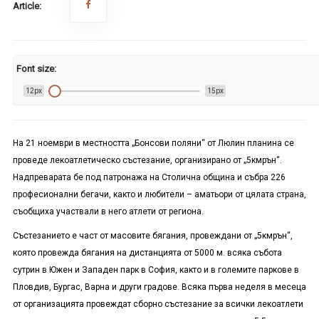
Article:
Font size:
12px
15px
На 21 ноември в местността „Бонсови поляни“ от Люлин планина се
проведе лекоатлетическо състезание, организирано от „5кмрън“.
Надпреварата бе под патронажа на Столична община и събра 226
професионални бегачи, както и любители – аматьори от цялата страна,
съобщиха участвали в него атлети от региона.
Състезанието е част от масовите бягания, провеждани от „5кмрън“,
която провежда бягания на дистанцията от 5000 м. всяка събота
сутрин в Южен и Западен парк в София, както и в големите паркове в
Пловдив, Бургас, Варна и други градове. Всяка първа неделя в месеца
от организацията провеждат сборно състезание за всички лекоатлети