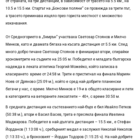
от страната, на три дистанции, в зависимост от трасето на 5.5 км., на
10.5 и 15.5 км. Стартът на „Бонсови поляни“ се провежда за трети път,
а трасето преминава изцяло през гориста местност с множество
изкачвания.
От Средногорието в „5кмрън“ участваха Светозар Стоянов и Милчо
Минков, като и двамата бягаха на късата дистанция от 5.5 км. След
много добро тичане Светозар Стоянов е финиширал втори, спирайки
хронометрите на съдиите на 25:05 м. Победител е младата българска
надежда в леката атлетика Георгий Можейко, който записва в
класирането време от 24:58 м. Трети е пристигнал на финала Мариян
Ноев от Дряново (25:09 м.), който е сред най-добрите планински
бегачи у нас, с време. Милчо Минков е 19-и в общото класиране и пети
в категорията на ветераните лекоатлети – 40+, с време 30:50 м.
В средната дистанция на състезанието най-бърз е бил Ивайло Петков
(50:38 м.), втори е Васил Васев, трета е пресякла финала Ивелина
Маджарова. Победител в най-дългата дистанция – 15.5 км., е Стефан
Йорданов (1:13:08 ч.), сребърният медал е заслужил Николай Николов
(1:13:33 ч.), а бронзовият – Йордан Тодоров (1:15:25 ч). На най-добрите