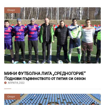
Новини
Спорт
МИНИ ФУТБОЛНА ЛИГА „СРЕДНОГОРИЕ“
Поднови първенството от петия си сезон
АПРИЛ 8, 2022
Новини
Спорт