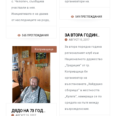
с. Челопеч, съобщиха
организатори на.
участвали в нея.
Инициативата е на двама
549 ПРЕГЛЕЖДАНИЯ
от наследниците на рода,.
ЗА ВТОРА ГОДИНА КРАЙ КОПРИВЩИЦА Постановка на
565 ПРЕГЛЕЖДАНИЯ
АВГУСТ 15, 2017
За втора поредна година
Копривщица
регионалният клуб към
Националното дружество
„Традиция“ от гр.
Копривщица бе
организатор на
възстановката „Хайдушко
сборище“ в местността
„Кулата“, намираща се по
средата на пътя между
възрожденския.
ДЯДО НА 73 ГОДИНИ ОТ КОПРИВЩИЦА Пред защита
АВГУСТ 15, 2017