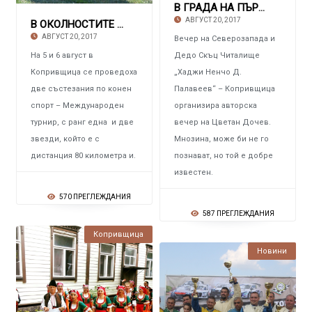
В ГРАДА НА ПЪРВАТА ПУШКА
АВГУСТ 20, 2017
В ОКОЛНОСТИТЕ НА КОПРИВЩИЦА Два тура по коне
АВГУСТ 20, 2017
Вечер на Северозапада и
На 5 и 6 август в
Дедо Скъц Читалище
Копривщица се проведоха
„Хаджи Ненчо Д.
две състезания по конен
Палавеев“ – Копривщица
спорт – Международен
организира авторска
турнир, с ранг една и две
вечер на Цветан Дочев.
звезди, който е с
Мнозина, може би не го
дистанция 80 километра и.
познават, но той е добре
известен.
570 ПРЕГЛЕЖДАНИЯ
587 ПРЕГЛЕЖДАНИЯ
Копривщица
Новини