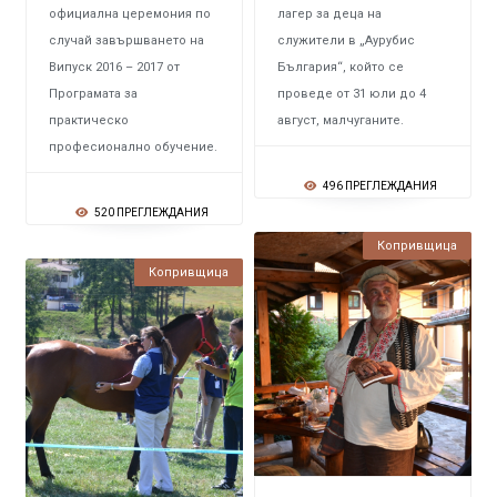
официална церемония по
лагер за деца на
случай завършването на
служители в „Аурубис
Випуск 2016 – 2017 от
България“, който се
Програмата за
проведе от 31 юли до 4
практическо
август, малчуганите.
професионално обучение.
496 ПРЕГЛЕЖДАНИЯ
520 ПРЕГЛЕЖДАНИЯ
Копривщица
Копривщица