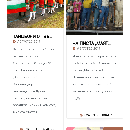
ТАНЦЬОРИ ОТ ВЪЗРОЖДЕНСКИЯ ГРАД
АВГУСТ 20, 2017
НА ПИСТА „МАЯТА“ Ф- ЧЕЛОПЕЧ
АВГУСТ 20, 2017
Завладяват европейците
на фестивал във
Инженера за втора година
Финландия От 26 до 31
най-бърз На 5 и 6 август на
юли Танцов състав
писта „Маята“ край с.
„Кръшно хоро“ –
Челопеч се състоя петият
Копривщица, с
кръг от Надпреварата бе
ръководител Лучка
за пилоти в трите дивизии
Чотова, по покана на
– „Супер.
организационния комитет,
в който състав.
526 ПРЕГЛЕЖДАНИЯ
526 ПРЕГЛЕЖДАНИЯ