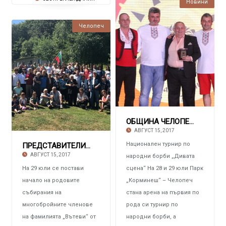
Новини
Челопеч
ОБЩИНА ЧЕЛОПЕЧ И ФОНДАЦИЯ „БЪЛГАРЕ“ ОРГАНИЗИР
АВГУСТ 15, 2017
Национален турнир по
ПРЕДСТАВИТЕЛИ НА ФАМИЛИЯ ВЪТЕВИ ОТ ЧЕЛОПЕЧ П
АВГУСТ 15, 2017
народни борби „Дивата
На 29 юли се постави
сцена“ На 28 и 29 юли Парк
начало на родовите
„Корминеш“ – Челопеч
събирания на
стана арена на първия по
многобройните членове
рода си турнир по
на фамилията „Вътеви“ от
народни борби, а