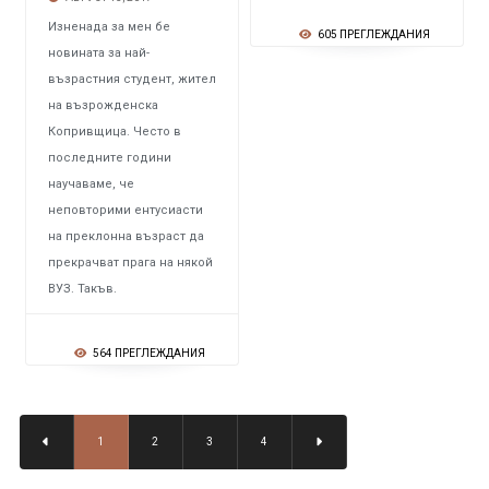
Изненада за мен бе
605 ПРЕГЛЕЖДАНИЯ
новината за най-
възрастния студент, жител
на възрожденска
Копривщица. Често в
последните години
научаваме, че
неповторими ентусиасти
на преклонна възраст да
прекрачват прага на някой
ВУЗ. Такъв.
564 ПРЕГЛЕЖДАНИЯ
1
2
3
4