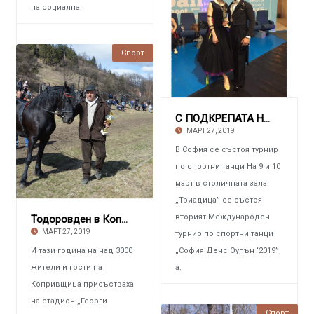
на социална.
466 ПРЕГЛЕЖДАНИЯ
Спорт
С ПОДКРЕПАТА НА „ЕЛАЦИТЕ МЕД” И „ГЕОТЕХМИН“
МАРТ 27, 2019
В София се състоя турнир
по спортни танци На 9 и 10
март в столичната зала
„Триадица” се състоя
вторият Международен
Тодоровден в Копривщица с нов регламент
МАРТ 27, 2019
турнир по спортни танци
И тази година на над 3000
„София Денс Оупън ‘2019”,
жители и гости на
а.
Копривщица присъстваха
на стадион „Георги
564 ПРЕГЛЕЖДАНИЯ
Спорт