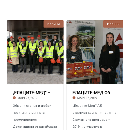
Новини
Новини
„ЕЛАЦИТЕ-MЕД“ – ЧАСТ ОТ ГРУПАТА ФИРМИ „ГЕОТЕХ
ЕЛАЦИТЕ-МЕД Обяви Стажантска програма – 201
МАРТ 27, 2019
МАРТ 27, 2019
Обмениха опит и добри
„Елаците-Мед“ АД
практики в минната
стартира кампанията лятна
промишленост
Стажантска програма –
Делегацията от китайската
2019 г. с участие в