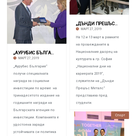
„ДЪНДИ ПРЕШЪС МЕТАЛС“ Представи предложеният
МАРТ 27, 2019
На 12 и 13 март в рамките
на провежданите в
Националния дворец на
„АУРУБИС БЪЛГАРИЯ” Удостоена с наградата за
МАРТ 27, 2019
културата в гр. София
„Аурубис България“
„Национални дни на
получи специалната
кариерата 2019“,
награда за социални
служители на „Дънди
инвестиции по време на
Прешъс Металс“
тринадесетото издание на
представиха пред
годишните награди на
студенти.
Българската агенция по
Спорт
инвестиции. Компанията е
461 ПРЕГЛЕЖДАНИЯ
удостоена заради
устойчивата си политика