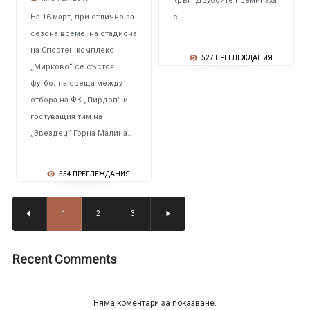
кръг. Двубоите преминаха
На 16 март, при отлично за
с.
сезона време, на стадиона
на Спортен комплекс
527 ПРЕГЛЕЖДАНИЯ
„Мирково“ се състоя
футболна среща между
отбора на ФК „Пирдоп” и
гостуващия тим на
„Звездец” Горна Малина..
554 ПРЕГЛЕЖДАНИЯ
1
2
3
Recent Comments
Няма коментари за показване.