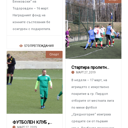
Бенковски“ на
Тодоровден – 16 март.
Наградният фонд на
конните състезания бе
осигурен с подкрепата.
570 ПРЕГЛЕЖДАНИЯ
Спорт
Стартира пролетния полусезон
МАРТ 27, 2019
В неделя – 17 март, на
игрището с изкуствено
покритие в гр. Пирдоп
отборите от местната лига
по мини футбол
„Средногорие“ изиграха
срещите си от първия
ФУТБОЛЕН КЛУБ „ПИРДОП“ Започна с две победи
МАРТ 27, 2019