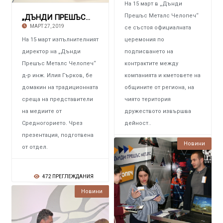
На 15 март в „Дънди
Прешъс Металс Челопеч“
„ДЪНДИ ПРЕШЪС МЕТАЛС“ Произведе първи концен
МАРТ 27, 2019
се състоя официалната
На 15 март изпълнителният
церемония по
директор на „Дънди
подписването на
Прешъс Металс Челопеч“
контрактите между
д-р инж. Илия Гърков, бе
компанията и кметовете на
домакин на традиционната
общините от региона, на
среща на представители
чиято територия
на медиите от
дружеството извършва
Средногорието. Чрез
дейност..
презентация, подготвена
Новини
от отдел.
452 ПРЕГЛЕЖДАНИЯ
472 ПРЕГЛЕЖДАНИЯ
Новини