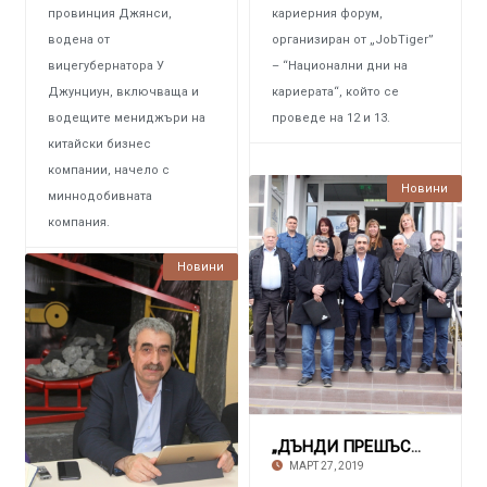
провинция Джянси,
кариерния форум,
водена от
организиран от „JobTiger”
вицегубернатора У
– “Национални дни на
Джунциун, включваща и
кариерата“, който се
водещите мениджъри на
проведе на 12 и 13.
китайски бизнес
компании, начело с
473 ПРЕГЛЕЖДАНИЯ
Новини
миннодобивната
компания.
Новини
508 ПРЕГЛЕЖДАНИЯ
„ДЪНДИ ПРЕШЪС МЕТЛАС“ Подписа договори с о
МАРТ 27, 2019