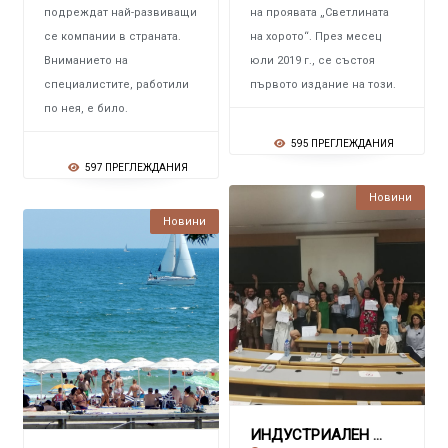
подреждат най-развиващи
на проявата „Светлината
се компании в страната.
на хорото“. През месец
Вниманието на
юли 2019 г., се състоя
специалистите, работили
първото издание на този.
по нея, е било.
595 ПРЕГЛЕЖДАНИЯ
597 ПРЕГЛЕЖДАНИЯ
Новини
Новини
ИНДУСТРИАЛЕН КЛЪСТЕР „СРЕДНОГОРИЕ“ Успешно п