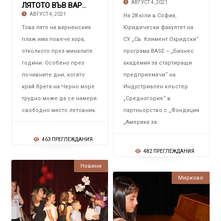
АВГУСТ 4, 2021
ЛЯТОТО ВЪВ ВАРНА Богато на културни и спортн
АВГУСТ 4, 2021
На 28 юли в София,
Това лято на варненския
Юридически факултет на
плаж има повече хора,
СУ „Св. Климент Охридски“
отколкото през миналите
програма BASE – „Бизнес
години. Особено през
академия за стартиращи
почивните дни, когато
предприемачи“ на
край брега на Черно море
Индустриален клъстер
трудно може да се намери
„Средногорие“ в
свободно място летовник.
партньорство с „Фондация
„Америка за.
463 ПРЕГЛЕЖДАНИЯ
482 ПРЕГЛЕЖДАНИЯ
Новини
Мирково