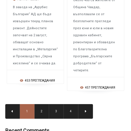
Около 400 са жителите от
В завода на „Аурубис
Община Чавдар,
България“ АД ще бъде
възползвали се от
извършен текущ планов
безплатните прегледи
ремонт. Дейностите
през юни и юли в новия
започват на 2 август,
здравен кабинет,
обхващат основно
ремонтиран и обзаведен
инсталации в „Металургия“
по Благотворителна
и Производство „Сярна
програма „Българските
киселина“ и се очаква да.
добродетели“ от
четирите.
453 ПРЕГЛЕЖДАНИЯ
457 ПРЕГЛЕЖДАНИЯ
1
2
3
4
Recent Comments