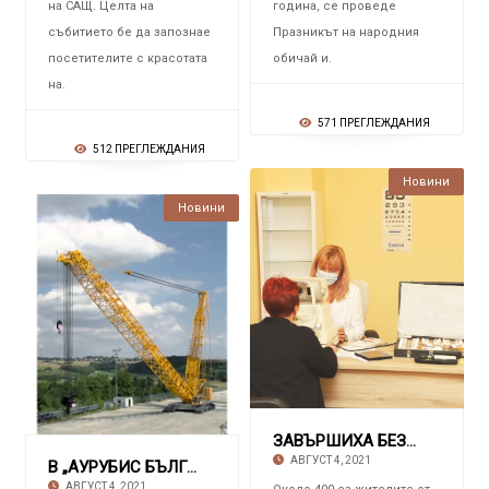
на САЩ. Целта на
година, се проведе
събитието бе да запознае
Празникът на народния
посетителите с красотата
обичай и.
на.
571 ПРЕГЛЕЖДАНИЯ
512 ПРЕГЛЕЖДАНИЯ
Новини
Новини
ЗАВЪРШИХА БЕЗПЛАТНИТЕ ПРОФИЛАКТИЧНИ ПРЕГЛЕДИ
АВГУСТ 4, 2021
В „АУРУБИС БЪЛГАРИЯ“ ЗАПОЧВА ТЕКУЩ РЕМОНТ На
АВГУСТ 4, 2021