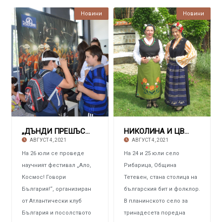
Новини
Новини
„ДЪНДИ ПРЕШЪС МЕТАЛС ЧЕЛОПЕЧ“ ЕАД Участва в
НИКОЛИНА И ЦВЕТАНКА ГЕОРГИЕВИ ОТ ЗЛАТИЦА Със
АВГУСТ 4, 2021
АВГУСТ 4, 2021
На 26 юли се проведе
На 24 и 25 юли село
научният фестивал „Ало,
Рибарица, Община
Космос! Говори
Тетевен, стана столица на
България!“, организиран
българския бит и фолклор.
от Атлантически клуб
В планинското село за
България и посолството
тринадесета поредна