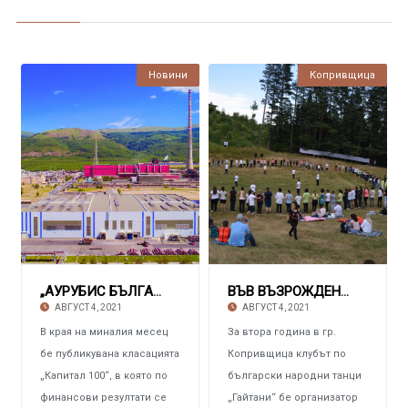
Новини
Копривщица
„АУРУБИС БЪЛГАРИЯ“ На първо в страната в кла
ВЪВ ВЪЗРОЖДЕНСКИЯ ГРАД И НА „ВОЙВОДЕНЕЦ“ Изл
АВГУСТ 4, 2021
АВГУСТ 4, 2021
В края на миналия месец
За втора година в гр.
бе публикувана класацията
Копривщица клубът по
„Капитал 100“, в която по
български народни танци
финансови резултати се
„Гайтани“ бе организатор