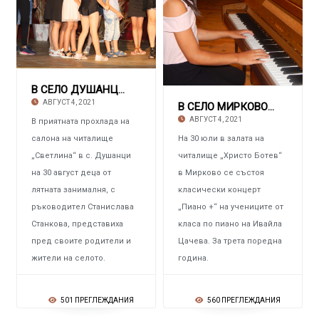
В СЕЛО ДУШАНЦИ Деца организираха концерт „Б
АВГУСТ 4, 2021
В СЕЛО МИРКОВО Събират средства за пиано с к
АВГУСТ 4, 2021
В приятната прохлада на
салона на читалище
На 30 юли в залата на
„Светлина“ в с. Душанци
читалище „Христо Ботев“
на 30 август деца от
в Мирково се състоя
лятната занималня, с
класически концерт
ръководител Станислава
„Пиано +“ на учениците от
Станкова, представиха
класа по пиано на Ивайла
пред своите родители и
Цачева. За трета поредна
жители на селото.
година.
501 ПРЕГЛЕЖДАНИЯ
560 ПРЕГЛЕЖДАНИЯ