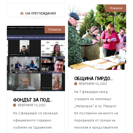
Новини
564 ПРЕГЛЕЖДАНИЯ
Новини
ОБЩИНА ПИРДОП Започна поредицата от срещи с
ФЕВРУАРИ 16, 2022
На 7 февруари пред
сградата на читалище
ФОНДЪТ ЗА ПОДКРЕПА НА МИКРО, МАЛЪК И СРЕДЕН Б
ФЕВРУАРИ 16, 2022
„Напредък“ в гр. Пирдоп
На 2 февруари се проведе
бе поставено началото на
официалното годишно
поредицата от срещи на
събитие на Сдружение
еколози и представители