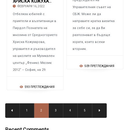
председател на
ХРИСКА КОЖУХАРОВА – УПРАВИТЕЛ НА МУЗИКАЛЕН ЦЕ
ФЕВРУАРИ 16, 2022
Управителния съвет на
Отбеляза юбилей с
СБЖ. Може ли да
приятели и възпитаници в
направите кратка визитка
Пирдоп Познатата на
за себе си, за да Ви
мнозина от Средногорието
разпознават в бъдеще
Хриска Кожухарова,
хората, които всеки
управител и ръководител
вторник.
на школите на Музикален
център „Феникс Мюзик
509 ПРЕГЛЕЖДАНИЯ
2012“ – София, на 29.
593 ПРЕГЛЕЖДАНИЯ
1
2
3
4
5
Recent Comments