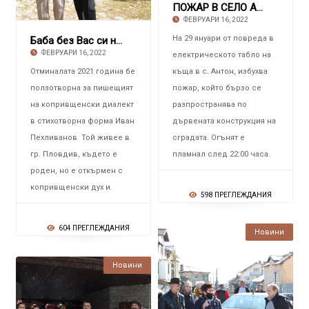
ПОЖАР В СЕЛО АНТОН Изпепели дом на многодетн
ФЕВРУАРИ 16, 2022
На 29 януари от повреда в
Баба без Вас си не мое Марияна Панчева-Цоло
ФЕВРУАРИ 16, 2022
електрическото табло на
Отминалата 2021 година бе
къща в с. Антон, избухва
ползотворна за пишещият
пожар, който бързо се
на копривщенски диалект
разпространява по
в стихотворна форма Иван
дървената конструкция на
Пехливанов. Той живее в
сградата. Огънят е
гр. Пловдив, където е
пламнал след 22:00 часа.
роден, но е откърмен с
копривщенски дух и.
598 ПРЕГЛЕЖДАНИЯ
604 ПРЕГЛЕЖДАНИЯ
Новини
Новини