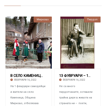
Мирково
Минало
Пирдоп
В СЕЛО КАМЕНИЦА Самодейци празнуваха Деня на
13 ФУВРУАРИ – 167 ГОДИНИ ОТ РОЖДЕНИЕТО НА ПИС
ФЕВРУАРИ 16, 2022
ФЕВРУАРИ 16, 2022
На 1 февруари самодейци
Не са много
и жители на село
пирдопчаните, оставили
Каменица, Община
трайна диря в живота на
Мирково, отбелязаха
страната ни – поети,