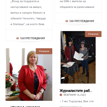
„Фонд за подкрепа и
на ОбА с жители на
насърчаване на микро,
общината за разясняване.
малък и среден бизнес в
обините Челопеч, Чавдар
565 ПРЕГЛЕЖДАНИЯ
и Златица“, на което бяха.
Новини
560 ПРЕГЛЕЖДАНИЯ
Новини
Журналистите работят в интерес на обществото
ФЕВРУАРИ 16, 2022
– Г-жо Тодорова, Вие сте