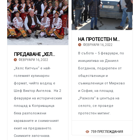
НА ПРОТЕСТЕН МИТИНГ Жители и гости на Мирков
ФЕВРУАРИ 16, 2022
В събота – 5 февруари, по
ПРЕДАВАНЕ „ХЕЛС КИТЧЪН“ НА ШЕФ ВИКТОР АНГЕЛОВ
ФЕВРУАРИ 16, 2022
инициатива на Даниел
„Хелс Китчън“ е най-
Богданов, подкрепен от
големият кулинарен
общественици и
формат, чийто водещ е
съмишленици от Мирково
Шеф Виктор Ангелов. На 2
и София, на площад
февруари на историческия
„Разкола“ в центъра на
площад в Копривщица
селото, се проведе
бяха разположени
протестен митинг.
караваните и снимачният
екип на предаването.
759 ПРЕГЛЕЖДАНИЯ
Снимките започнаха.