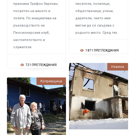
празника Трифон Зарезан,
писатели, политици,
посветен на виното и
общественици, учени,
лозята. По инициатива на
дарители, чието име
ръководството на
мигом да се свързва с
Пенсионерския клуб,
родното място. Сред тях.
настоятелството и
служителя.
1 871 ПРЕГЛЕЖДАНИЯ
721 ПРЕГЛЕЖДАНИЯ
Новини
Копривщица