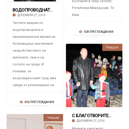
България в град Скопие,
Република Македония. Те
ВОДОПРОВОДНАТА И КАНАЛИЗАЦИОННА МРЕЖА НА КОПР
бяха.
ДЕКЕМВРИ 27, 2016
Честите аварии по
водопроводната и
558 ПРЕГЛЕЖДАНИЯ
канализационна мрежа на
Копривщица причиняват
Пирдоп
неудобства както на
жителите, така и на
гостите на града. И
показва, че
възрожденският град има
нужда от реализиране на.
496 ПРЕГЛЕЖДАНИЯ
С БЛАГОТВОРИТЕЛНА КАУЗА Светна елхата в Пирд
Чавдар
ДЕКЕМВРИ 27, 2016
Малките джуджета