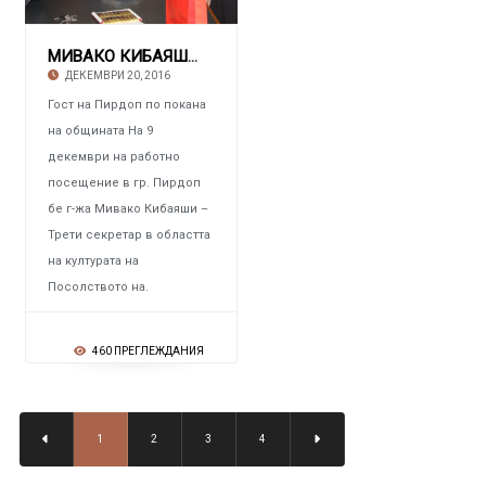
МИВАКО КИБАЯШИ – АТАШЕ ПО КУЛТУРАТА НА ЯПОНИЯ
ДЕКЕМВРИ 20, 2016
Гост на Пирдоп по покана
на общината На 9
декември на работно
посещение в гр. Пирдоп
бе г-жа Мивако Кибаяши –
Трети секретар в областта
на културата на
Посолството на.
460 ПРЕГЛЕЖДАНИЯ
1
2
3
4