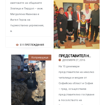
Новини
кметовете на общините
Златица и Пирдоп – инж.
Магдалена Иванова и
Ангел Геров на
тържествена церемония,
в.
511 ПРЕГЛЕЖДАНИЯ
ПРЕДСТАВИТЕЛ НА ВЕСТНИК „РЕГИОН” Гостува на
Копривщица
ДЕКЕМВРИ 27, 2016
На 15 декември
представители на няколко
читалища и медии от
Софийска област и София
– град, осъществиха
представително гостуване
в посолството на