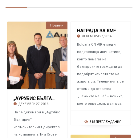
Новини
НАГРАДА ЗА КМЕТА НА ОБЩИНА ЧЕЛОПЕЧ От класа
ДЕКЕМВРИ 27, 2016
Bulgaria ON AIR е медия
подкрепяща инициативи,
които помагат на
българските граждани да
подобрят качеството на
живота си. Телевизията се
стреми да отразява
„Важните неща“ – всичко,
„АУРУБИС БЪЛГАРИЯ“ И ОБЩИНИТЕ ПИРДОП И ЗЛАТИЦ
което определя, вълнува.
ДЕКЕМВРИ 27, 2016
На 14 декември в „Аурубис
България“
515 ПРЕГЛЕЖДАНИЯ
изпълнителният директор
на компанията Тим Курт и