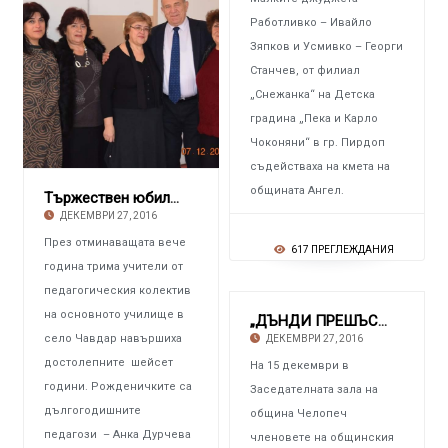
Работливко – Ивайло
Зяпков и Усмивко – Георги
Станчев, от филиал
„Снежанка“ на Детска
градина „Пека и Карло
Чоконяни“ в гр. Пирдоп
съдействаха на кмета на
общината Ангел.
Тържествен юбилей в ОУ – Чавдар
ДЕКЕМВРИ 27, 2016
През отминаващата вече
617 ПРЕГЛЕЖДАНИЯ
година трима учители от
педагогическия колектив
на основното училище в
„ДЪНДИ ПРЕШЪС МЕТАЛС ЧЕЛОПЕЧ” Дарява земи н
село Чавдар навършиха
ДЕКЕМВРИ 27, 2016
достолепните шейсет
На 15 декември в
години. Рожденичките са
Заседателната зала на
дългогодишните
община Челопеч
педагози – Анка Дурчева
членовете на общинския