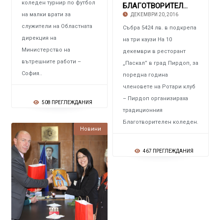
коледен турнир по футбол
БЛАГОТВОРИТЕЛНИЯТ КОЛЕДЕН БАЛ НА РОТАРИ КЛУБ
на малки врати за
ДЕКЕМВРИ 20, 2016
служители на Областната
Събра 5424 лв. в подкрепа
дирекция на
на три каузи На 10
Министерство на
декември в ресторант
вътрешните работи –
„Паскал” в град Пирдоп, за
София..
поредна година
членовете на Ротари клуб
– Пирдоп организираха
508 ПРЕГЛЕЖДАНИЯ
традиционния
Благотворителен коледен.
Новини
467 ПРЕГЛЕЖДАНИЯ