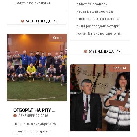
– учител по биология.
съвет са провели
извънредна сесия, в
дневния ред на която са
543 ПРЕГЛЕЖДАНИЯ
били разгледани четири
точки. В присъствието на.
Спорт
519 ПРЕГЛЕЖДАНИЯ
Новини
ОТБОРЪТ НА РПУ – ПИРДОП Трети в областта сре
ДЕКЕМВРИ 27, 2016
На 15 и 16 декември в гр.
Етрополе се е провел