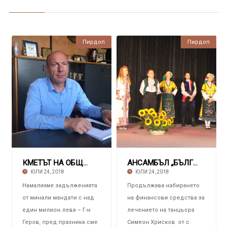
Пирдоп
Пирдоп
КМЕТЪТ НА ОБЩИНА ПИРДОП АНГЕЛ ГЕРОВ
АНСАМБЪЛ „БЪЛГАРЕ“ Събра 6480 лева за Симеон
ЮЛИ 24, 2018
ЮЛИ 24, 2018
Намалихме задълженията
Продължава набирането
от минали мандати с над
на финансови средства за
един милион лева – Г-н
лечението на танцьора
Геров, пред празника сме
Симеон Хрисков от с.