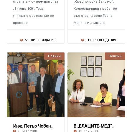
страната – супермаратонът
„Средногорие Велотур“.
„Витоша 100”. Това
Колоездачният пробег бе
уникално състезание се
със старт в село Горна
проведе.
Малина и дължина.
515 ПРЕГЛЕЖДАНИЯ
511 ПРЕГЛЕЖДАНИЯ
Новини
Новини
Инж. Петър Чобанов и Любов Станулова застанах
В „ЕЛАЦИТЕ-МЕД“ АД Грижа за младите хора – ля
ЮЛИ 17, 2018
ЮЛИ 17, 2018