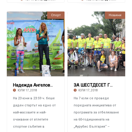
Спорт
Новини
Надежда Ангелова преодоля за десет часа 100 к
ЗА ШЕСТДЕСЕТ ГОДИНИ НА „АУРУБИС БЪЛГАРИЯ“ Ш
ЮЛИ 17, 2018
ЮЛИ 17, 2018
На 23 юни в 23:59 ч. беше
На 7 юли се проведе
даден стартът на едно от
поредната инициатива от
най-масовите и най-
програмата за отбелязване
очаквани от атлетите
на 60-годишнината на
спортни събития в
„Аурубис България“ –