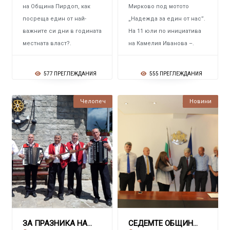
на Община Пирдоп, как
Мирково под мотото
посреща един от най-
„Надежда за един от нас”.
важните си дни в годината
На 11 юли по инициатива
местната власт?.
на Камелия Иванова –.
577 ПРЕГЛЕЖДАНИЯ
555 ПРЕГЛЕЖДАНИЯ
Челопеч
Новини
ЗА ПРАЗНИКА НА ХИЖА „МУРГАНА“ Осем туристи п
СЕДЕМТЕ ОБЩИНИ ОТ РЕГИОНА