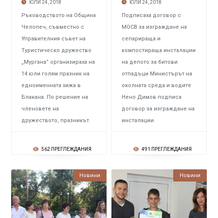
ЮЛИ 24, 2018
ЮЛИ 24, 2018
Ръководството на Община
Подписаха договор с
Челопеч, съвместно с
МОСВ за изграждане на
Управителния съвет на
сепарираща и
Туристическо дружество
компостираща инсталации
„Мургана” организираха на
на депото за битови
14 юли голям празник на
отпадъци Министърът на
едноименната хижа в
околната среда и водите
Блакана. По решение на
Нено Димов подписа
членовете на
договор за изграждане на
дружеството, празникът.
инсталации.
562 ПРЕГЛЕЖДАНИЯ
491 ПРЕГЛЕЖДАНИЯ
Новини
Новини