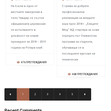
На 6 юли в едно от
С грижа за добрата
местните заведения в
професионална
село Чавдар се състоя
реализация на младите
официалната церемония
хора през 2018 г. „Елаците-
по встъпването в
Мед“ АД стартира за осми
длъжност на новия
пореден път Стажантска
президент за 2018 – 2019
програма за студенти,
година на Ротари клуб.
обучаващи се в
последните курсове на
технически.
476 ПРЕГЛЕЖДАНИЯ
468 ПРЕГЛЕЖДАНИЯ
1
2
3
4
5
Recent Comments