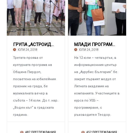
ГРУПА „АСТРОИДА“ И МЕСТНИ ТАЛАНТИ С концерт
МЛАДИ ПРОГРАМИСТИ Представиха проектите си н
ЮЛИ 24, 2018
ЮЛИ 24, 2018
Третата проява от
На 12 юли – четвъртък, в
културната програма на
информационния център
Община Пирдоп,
на „Аурубис България“ бе
посветена на юбилейния
закрит първият модул от
празник на града, бе
Лятната академия на
музикалната вечер в
компанията. Участниците в
събота – 14 юли. До т. нар.
курса по УЕБ –
„Воден кът“ в градската
програмиране, с
градина.
ръководител Теодор.
487 ПРЕГЛЕЖДАНИЯ
452 ПРЕГЛЕЖДАНИЯ