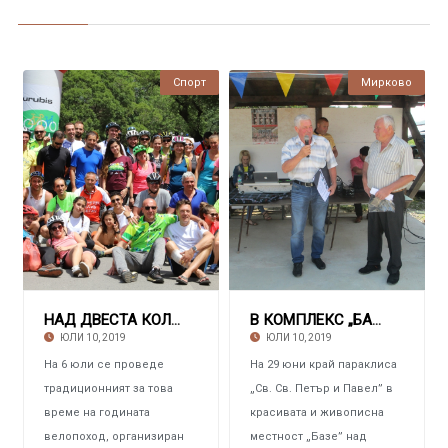
Спорт
Мирково
НАД ДВЕСТА КОЛОЕЗДАЧИ Участваха във велотур
В КОМПЛЕКС „БАЗЕ” НАД СЕЛО СМОЛСКО Празника
ЮЛИ 10, 2019
ЮЛИ 10, 2019
На 6 юли се проведе
На 29 юни край параклиса
традиционният за това
„Св. Св. Петър и Павел” в
време на годината
красивата и живописна
велопоход, организиран
местност „Базе” над