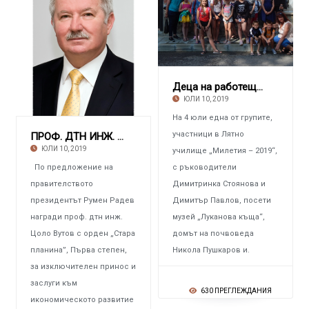
Деца на работещи в „Аурубис България“ писаха
ЮЛИ 10, 2019
На 4 юли една от групите,
участници в Лятно
ПРОФ. ДТН ИНЖ. ЦОЛО ВУТОВ Удостоен с най-вис
ЮЛИ 10, 2019
училище „Милетия – 2019“,
По предложение на
с ръководители
правителството
Димитринка Стоянова и
президентът Румен Радев
Димитър Павлов, посети
награди проф. дтн инж.
музей „Луканова къща“,
Цоло Вутов с орден „Стара
домът на почвоведа
планина”, Първа степен,
Никола Пушкаров и.
за изключителен принос и
заслуги към
630 ПРЕГЛЕЖДАНИЯ
икономическото развитие