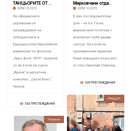
ТАНЦЬОРИТЕ ОТ ЧИТАЛИЩЕ „ТРУД И ПОСТОЯНСТВО” В
Мирковчани отдадоха почит на Свети Сисой и Св
ЮЛИ 10, 2019
ЮЛИ 10, 2019
На официалната
В два последователни
церемония за
дни – на 6 и 7 юли,
награждаване на
мирковчани почетоха с
победителите в
жертвени гозби двама
Единадесетия Европейски
светци. На 6 юли на
шампионат по фолклор
едноименния параклис
„Евро фолк ‘2019”, провела
беше извършен водосвет
се на 6 юли на сцена
от отец Николай Славчев,.
„Арена” в курортния
комплекс „Свети Влас”,
539 ПРЕГЛЕЖДАНИЯ
Танцов.
Пирдоп
563 ПРЕГЛЕЖДАНИЯ
Новини