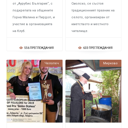
от „Аурубис България“, с
Смолско, се състоя
подкрепата на общините
традиционният празник на
Горна Малина и Пирдоп, и
селото, организиран от
участие в организацията
кметството и местното
на Клуб.
читалище.
556 ПРЕГЛЕЖДАНИЯ
633 ПРЕГЛЕЖДАНИЯ
Челопеч
Мирково