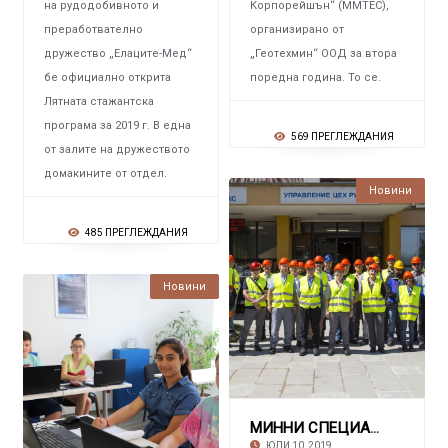
на рудодобивното и
Корпорейшън“ (ММТEC),
преработвателно
организирано от
дружество „Елаците-Мед“
„Геотехмин“ ООД за втора
бе официално открита
поредна година. То се.
Лятната стажантска
програма за 2019 г. В една
569 ПРЕГЛЕЖДАНИЯ
от залите на дружеството
домакините от отдел.
Новини
485 ПРЕГЛЕЖДАНИЯ
Новини
МИННИ СПЕЦИАЛИСТИ ОТ ЦЯЛ СВЯТ Посетиха Рудо
ЮЛИ 10, 2019