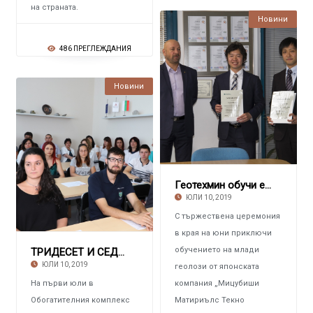
на страната.
Новини
486 ПРЕГЛЕЖДАНИЯ
Новини
Геотехмин обучи експерти от японската ММТЕС
ЮЛИ 10, 2019
С тържествена церемония
в края на юни приключи
обучението на млади
ТРИДЕСЕТ И СЕДЕМ СТУДЕНТИ Започнаха летен ст
ЮЛИ 10, 2019
геолози от японската
На първи юли в
компания „Мицубиши
Обогатителния комплекс
Матириълс Текно