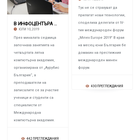
Тук не се страхуват да
прилагат нови технологии,
споделиха делегати от IV-
В ИНФОЦЕНТЪРА НА „АУРУБИС БЪЛГАРИЯ“ Стартира
ЮЛИ 10, 2019
тия международен форум
През миналата седмица
„Minex Europe 2019” В края
започнаха занятията на
на месец юни България бе
четвъртата лятна
домакин на престижния
компютърна академия,
международен минен
организирана от „Аурубис
форум.
България“, а
преподаватели на
430 ПРЕГЛЕЖДАНИЯ
записалите се за участие
ученици и студенти са
специалисти от
Международна
компютърна академия.
442 ПРЕГЛЕЖДАНИЯ