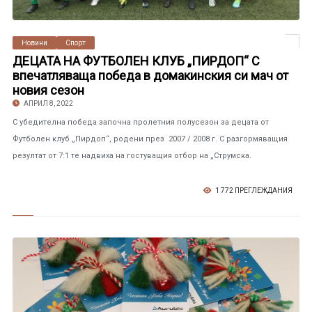
Новини
Спорт
ДЕЦАТА НА ФУТБОЛЕН КЛУБ „ПИРДОП“ С
впечатляваща победа в домакинския си мач от
новия сезон
АПРИЛ 8, 2022
С убедителна победа започна пролетния полусезон за децата от
Футболен клуб „Пирдоп“, родени през 2007 / 2008 г. С разгормяващия
резултат от 7:1 те надвиха на гостуващия отбор на „Струмска.
1 772 ПРЕГЛЕЖДАНИЯ