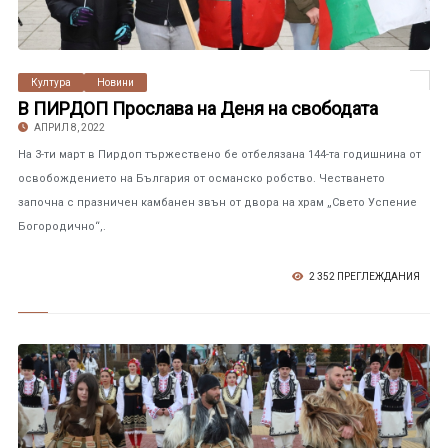
Култура
Новини
В ПИРДОП Прослава на Деня на свободата
АПРИЛ 8, 2022
На 3-ти март в Пирдоп тържествено бе отбелязана 144-та годишнина от
освобождението на България от османско робство. Честването
започна с празничен камбанен звън от двора на храм „Свето Успение
Богородично“,.
2 352 ПРЕГЛЕЖДАНИЯ