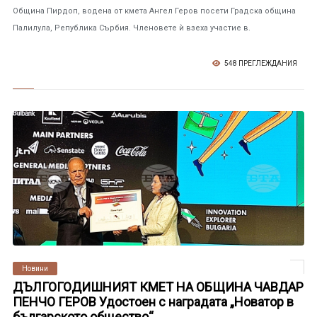
Община Пирдоп, водена от кмета Ангел Геров посети Градска община
Палилула, Република Сърбия. Членовете ѝ взеха участие в.
548 ПРЕГЛЕЖДАНИЯ
Новини
ДЪЛГОГОДИШНИЯТ КМЕТ НА ОБЩИНА ЧАВДАР
ПЕНЧО ГЕРОВ Удостоен с наградата „Новатор в
българското общество“