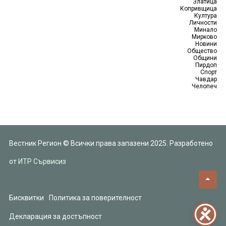
Златица
Копривщица
Култура
Личности
Минало
Мирково
Новини
Общество
Общини
Пирдоп
Спорт
Чавдар
Челопеч
Вестник Регион © Всички права запазени 2025. Разработено
от
ИТР Сървисиз
Бисквитки
Политика за поверителност
Декларация за достъпност