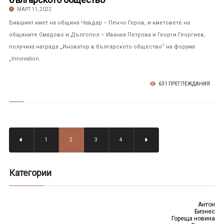
МАРТ 11, 2022
Бившият кмет на община Чавдар – Пенчо Геров, и кметовете на
общините Смядово и Дългопол – Иванка Петрова и Георги Георгиев,
получиха награда „Иноватор в българското общество“ на форума
„Innovation.
631 ПРЕГЛЕЖДАНИЯ
1
2
3
4
Категории
Антон
Бизнес
Гореща новина