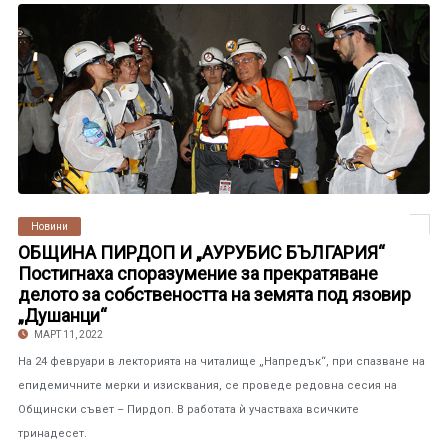
Новини
ОБЩИНА ПИРДОП И „АУРУБИС БЪЛГАРИЯ“
Постигнаха споразумение за прекратяване
делото за собствеността на земята под язовир
„Душанци“
МАРТ 11, 2022
На 24 февруари в лекторията на читалище „Напредък“, при спазване на
епидемичните мерки и изисквания, се проведе редовна сесия на
Общински съвет – Пирдоп. В работата ѝ участваха всичките
тринадесет.