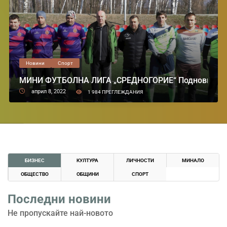
Новини
Спорт
МИНИ ФУТБОЛНА ЛИГА „СРЕДНОГОРИЕ“ Поднови първе
април 8, 2022
1 984 ПРЕГЛЕЖДАНИЯ
БИЗНЕС
КУЛТУРА
ЛИЧНОСТИ
МИНАЛО
ОБЩЕСТВО
ОБЩИНИ
СПОРТ
Последни новини
Не пропускайте най-новото