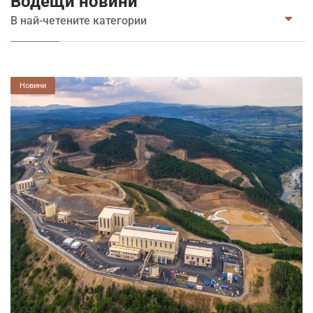
Водещи новини
В най-четените категории
Новини