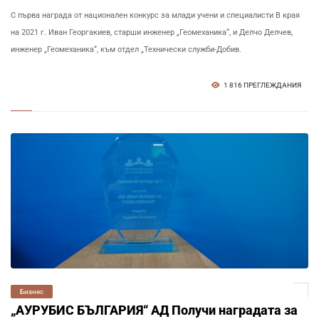
С първа награда от национален конкурс за млади учени и специалисти В края
на 2021 г. Иван Георгакиев, старши инженер „Геомеханика“, и Делчо Делчев,
инженер „Геомеханика“, към отдел „Технически служби-Добив.
1 816 ПРЕГЛЕЖДАНИЯ
Бизнес
„АУРУБИС БЪЛГАРИЯ“ АД Получи наградата за