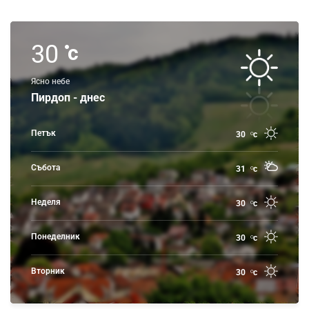
30
c
Ясно небе
Пирдоп - днес
Петък
30
c
Събота
31
c
Неделя
30
c
Понеделник
30
c
Вторник
30
c