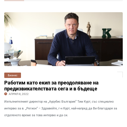
Бизнес
Работим като екип за преодоляване на
предизвикателствата сега и в бъдеще
АПРИЛ 8, 2022
Изпълнителният директор на „Аурубис България“ Тим Курт, със специално
интервю за в. „Регион“ – Здравейте, г-н Курт, най-напред да Ви благодаря за
отделеното време за това интервю и да си.