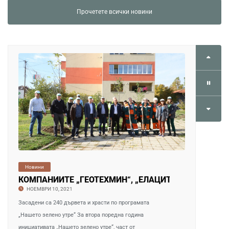
Прочетете всички новини
Новини
КОМПАНИИТЕ „ГЕОТЕХМИН“, „ЕЛАЦИТЕ-МЕД“, „ГЕОТРЕ
НОЕМВРИ 10, 2021
Засадени са 240 дървета и храсти по програмата
„Нашето зелено утре“ За втора поредна година
инициативата „Нашето зелено утре“, част от
Благотворителната програма „Българските
добродетели“ на Група ГЕОТЕХМИН, продължава да.
3 248 ПРЕГЛЕЖДАНИЯ