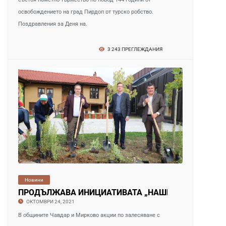
Новини
ПРОДЪЛЖАВА ИНИЦИАТИВАТА „НАШЕТО ЗЕЛЕНО УТР
ОКТОМВРИ 24, 2021
В общините Чавдар и Мирково акции по залесяване с
кауза за грижа към околната среда и природата
Ученици засадиха плодни дръвчета в училищния двор
„Геотехмин“ ООД, „Елаците-Мед“ АД, „Геотрейдинг“ АД.
3 113 ПРЕГЛЕЖДАНИЯ