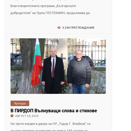
Култура
В ПИРДОП Вълнуващи слова и стихове за Деня на Св
АВГУСТ 25, 2023
На трети януари в двора на НУ „Тодор Г. Влайков“ се
състоя паметно тържество по повод 144 години от
освобождението на град Пирдоп от турско робство.
Поздравления за Деня на.
3 243 ПРЕГЛЕЖДАНИЯ