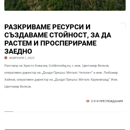
РАЗКРИВАМЕ РЕСУРСИ И
СЪЗДАВАМЕ СТОЙНОСТ, ЗА ДА
РАСТЕМ И ПРОСПЕРИРАМЕ
ЗАЕДНО
ФЕВРУАРИ 1, 2022
Разговор на Христо Ковачев, Goldminebg.eu, с инж. Цветомир Велков,
оперативен директор на „Дънди Прешъс Металс Челопеч“ и инж. Любомир
Хайнов, оперативен директор на „Дънди Прешъс Металс Крумовград“ Инж.
Цветомир Велков.
3 514 ПРЕГЛЕЖДАНИЯ